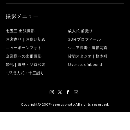
撮影メニュー
七五三 出張撮影
成人式 前撮り
お宮参り｜お食い初め
30分プロフィール
ニューボーンフォト
シニア長寿・遺影写真
企業様への出張撮影
貸切スタジオ｜桜木町
婚礼｜還暦・ソロ和装
Overseas inbound
1/2成人式・十三詣り
Copyright© 2007- seerayphoto All rights reserved.
Instagram
公式LINE
お問い合わせ
お見積り・ご予約