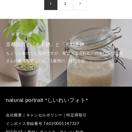
1
2
夏至のカノン瞑想＠横
」と「玉ねぎ麹」
い」という感覚
natural portrait *しいれいフォト*
会社概要｜キャンセルポリシー｜特定商取引
インボイス登録番号 T6020001147337