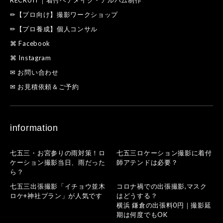
RECRUIT｜着付ヘアメイク・アルバム制作
✏【プロ向け】撮影ワークショップ
✏【プロ養成】個人コンサル
⌘ Facebook
⌘ Instagram
✉ お問い合わせ
✉ お見積依頼＆ご予約
information
七五三・お宮参りの雨対策！ロ
七五三ロケーション撮影に着付
ケーション撮影当日、雨だった
師アテンドは必要？
ら？
七五三出張撮影「イチョウ並木
コロナ禍での出張撮影,マスク
ロケ+神社プラン」が人気です
はどうする？
横浜 鎌倉の出張料0円｜撮影延
期は何度でもOK