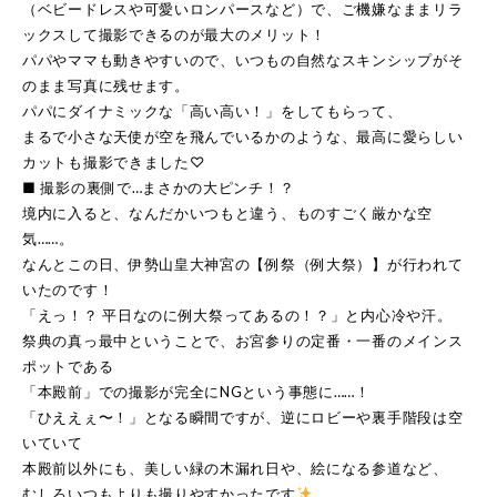
（ベビードレスや可愛いロンパースなど）で、ご機嫌なままリラ
ックスして撮影できるのが最大のメリット！
パパやママも動きやすいので、いつもの自然なスキンシップがそ
のまま写真に残せます。
パパにダイナミックな「高い高い！」をしてもらって、
まるで小さな天使が空を飛んでいるかのような、最高に愛らしい
カットも撮影できました♡
■ 撮影の裏側で…まさかの大ピンチ！？
境内に入ると、なんだかいつもと違う、ものすごく厳かな空
気……。
なんとこの日、伊勢山皇大神宮の【例祭（例大祭）】が行われて
いたのです！
「えっ！？ 平日なのに例大祭ってあるの！？」と内心冷や汗。
祭典の真っ最中ということで、お宮参りの定番・一番のメインス
ポットである
「本殿前」での撮影が完全にNGという事態に……！
「ひええぇ〜！」となる瞬間ですが、逆にロビーや裏手階段は空
いていて
本殿前以外にも、美しい緑の木漏れ日や、絵になる参道など、
むしろいつもよりも撮りやすかったです