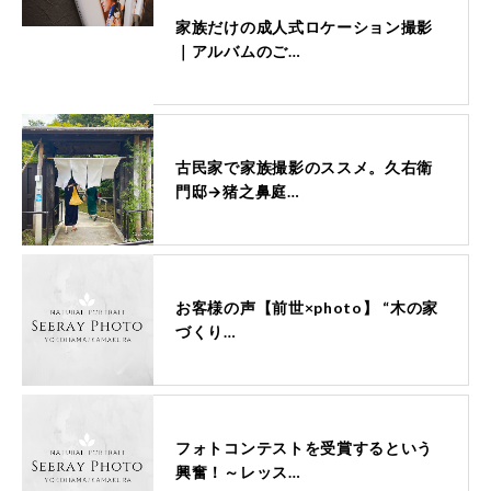
家族だけの成人式ロケーション撮影
｜アルバムのご…
古民家で家族撮影のススメ。久右衛
門邸→猪之鼻庭…
お客様の声【前世×photo】 “木の家
づくり…
フォトコンテストを受賞するという
興奮！～レッス…