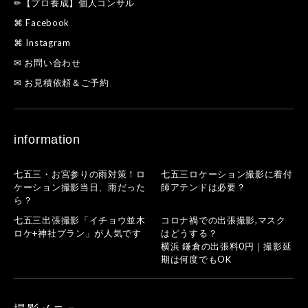
✏【プロ養成】個人コンサル
⌘ Facebook
⌘ Instagram
✉ お問い合わせ
✉ お見積依頼＆ご予約
information
七五三・お宮参りの雨対策！ロ
七五三ロケーション撮影に着付
ケーション撮影当日、雨だった
師アテンドは必要？
ら？
七五三出張撮影「イチョウ並木
コロナ禍での出張撮影,マスク
ロケ+神社プラン」が人気です
はどうする？
横浜 鎌倉の出張料0円｜撮影延
期は何度でもOK