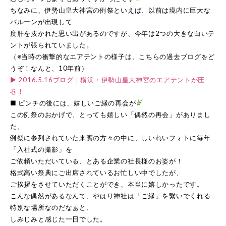
ちなみに、伊勢山皇大神宮の例祭といえば、以前は境内に巨大な
バルーンが出現して
度肝を抜かれた思い出があるのですが、今年は2つの大きな白いテ
ントが張られていました。
（※当時の衝撃的なエアテントの様子は、こちらの過去ブログをど
うぞ！なんと、10年前）
▶︎ 2016.5.16ブログ｜横浜・伊勢山皇大神宮のエアテントが圧
巻！
■ ピンチの後には、嬉しいご縁の再会が
この例祭のおかげで、とっても嬉しい「偶然の再会」がありまし
た。
例祭に参列されていた来賓の方々の中に、しいれいフォトに毎年
「入社式の撮影」を
ご依頼いただいている、とある企業の社長様のお姿が！
格式高い祭典にご出席されているお忙しい中でしたが、
ご挨拶をさせていただくことができ、本当に嬉しかったです。
こんな偶然があるなんて、やはり神社は「ご縁」を繋いでくれる
特別な場所なのだなぁと、
しみじみと感じた一日でした。