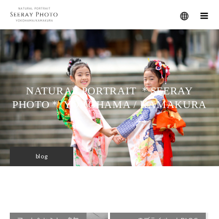
メニュー
NATURAL PORTRAIT ＊SEERAY
PHOTO＊ YOKOHAMA / KAMAKURA
blog
seerayのプライベートBLOG