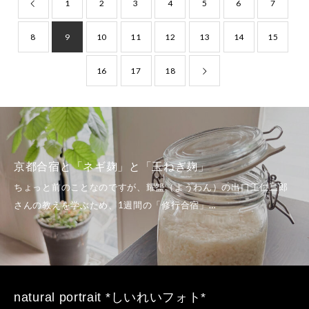
1
2
3
4
5
6
7
8
9
10
11
12
13
14
15
16
17
18
夏至の
合宿と「ネギ麹」と「玉ねぎ麹」
い」
natural portrait *しいれいフォト*