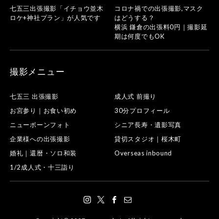
七五三出張撮影「イチョウ並木
コロナ禍での出張撮影,マスク
ロケ+神社プラン」が人気です
はどうする？
横浜 鎌倉の出張料0円｜撮影延
期は何度でもOK
撮影メニュー
七五三 出張撮影
成人式 前撮り
お宮参り｜お食い初め
30分プロフィール
ニューボーンフォト
シニア長寿・遺影写真
企業様への出張撮影
貸切スタジオ｜桜木町
婚礼｜還暦・ソロ和装
Overseas inbound
1/2成人式・十三詣り