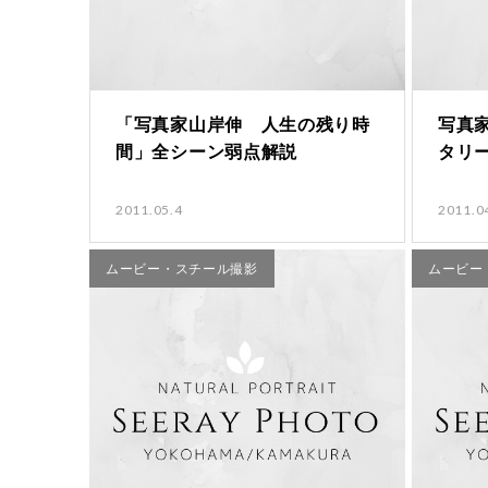
「写真家山岸伸 人生の残り時
写真
間」全シーン弱点解説
タリ
2011.05.4
2011.0
ムービー・スチール撮影
ムービー