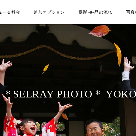
ュー＆料金
追加オプション
撮影~納品の流れ
写真
T ＊SEERAY PHOTO＊ YOK