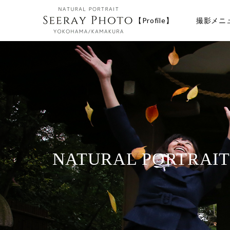
【Profile】
撮影メニ
NATURAL PORTRAI