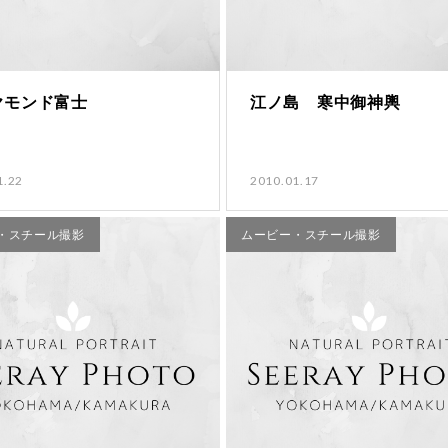
ヤモンド富士
江ノ島 寒中御神輿
1.22
2010.01.17
・スチール撮影
ムービー・スチール撮影