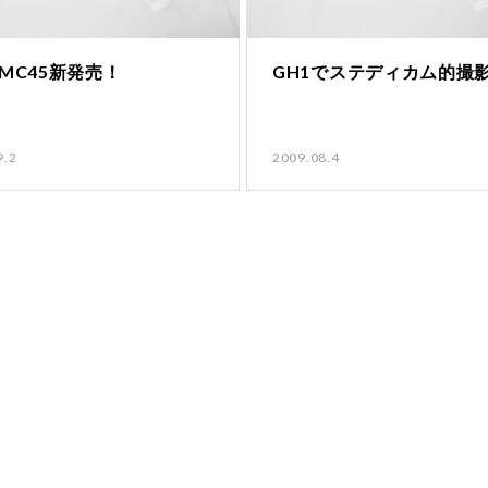
HMC45新発売！
GH1でステディカム的撮
9.2
2009.08.4