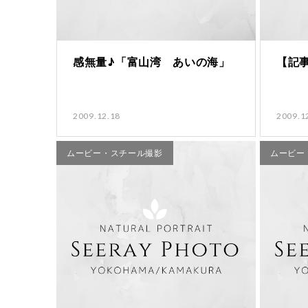
感無量♪「富山湾 あいの海」
【記
2009.12.18
2009.1
ムービー・スチール撮影
ムービー