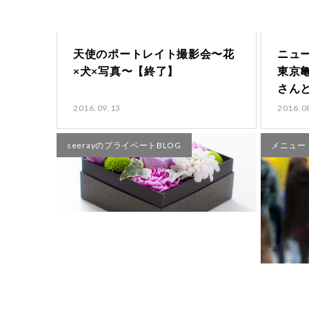
天使のポートレイト撮影会〜花
ニュ
×犬×写真〜【終了】
東京
さん
2016.09.13
2016.0
seerayのプライベートBLOG
メニュー