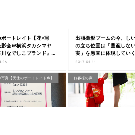
のポートレイト【花×写
出張撮影ブームの今。し
撮影会＠横浜タカシマヤ
の立ち位置は「量産しな
奈川なでしこブランド』認
実」を愚直に体現してい
念イベ…
うこと。…
4.26
2017.04.11
×写真【天使のポートレイト®】
お客様の声