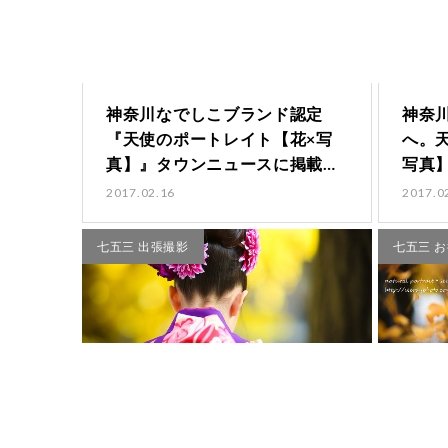
神奈川なでしこブランド認定
神奈
『天使のポートレイト【花×写
へ。
真】』タウンニュースに掲載さ
写真
れました…
そし
2017.02.16
2017.0
七五三 出張撮影
七五三 