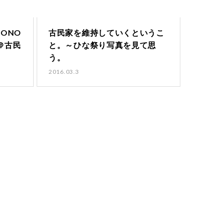
ONO
古民家を維持していくというこ
会＠古民
と。～ひな祭り写真を見て思
う。
2016.03.3