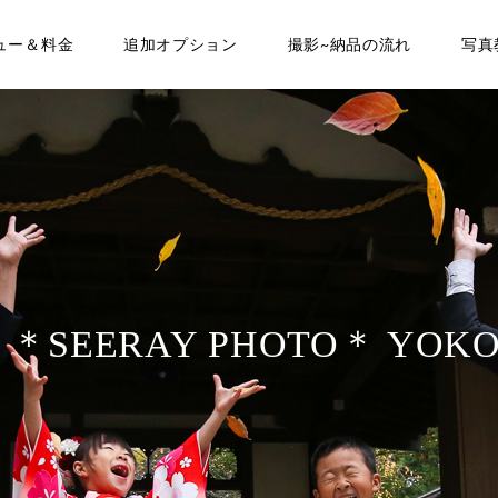
ュー＆料金
追加オプション
撮影~納品の流れ
写真
T ＊SEERAY PHOTO＊ YOK