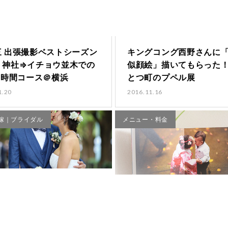
三 出張撮影ベストシーズン
キングコング西野さんに
！神社⇒イチョウ並木での
似顔絵」描いてもらった
2時間コース＠横浜
とつ町のプペル展
1.20
2016.11.16
嫁｜ブライダル
メニュー・料金