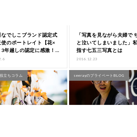
川なでしこブランド認定式
「写真を見ながら夫婦で 
天使のポートレイト【花×
と泣いてしまいました」
】3年越しの認定に感激！
指す七五三写真とは
て…
2.6
2016.12.23
お役立ちコラム
seerayのプライベートBLOG