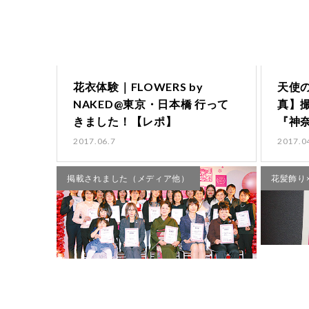
花衣体験｜FLOWERS by
天使
NAKED@東京・日本橋 行って
真】
きました！【レポ】
『神
定記
2017.06.7
2017.0
掲載されました（メディア他）
花髪飾り