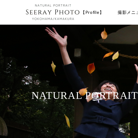
【Profile】
撮影メニ
NATURAL PORTRAI