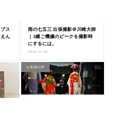
「ブス
雨の七五三 出張撮影＠川崎大師
！えん
｜3歳ご機嫌のピークを撮影時
にするには。
2016.11.10
お客様の声