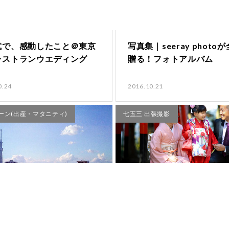
式で、感動したこと＠東京
写真集｜seeray photo
レストランウエディング
贈る！フォトアルバム
0.24
2016.10.21
ーン(出産・マタニティ)
七五三 出張撮影