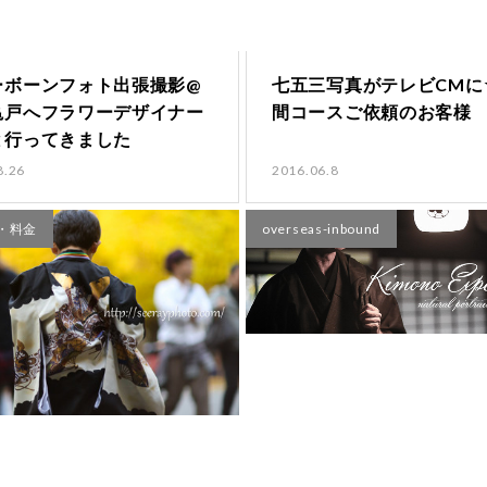
ーボーンフォト出張撮影@
七五三写真がテレビCMに
亀戸へフラワーデザイナー
間コースご依頼のお客様
と行ってきました
8.26
2016.06.8
・料金
overseas-inbound