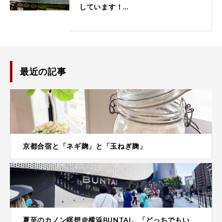
しています！…
最近の記事
京都合宿と「ネギ麹」と「玉ねぎ麹」
夏至のカノン瞑想＠横浜BUNTAI。「どっちでもい