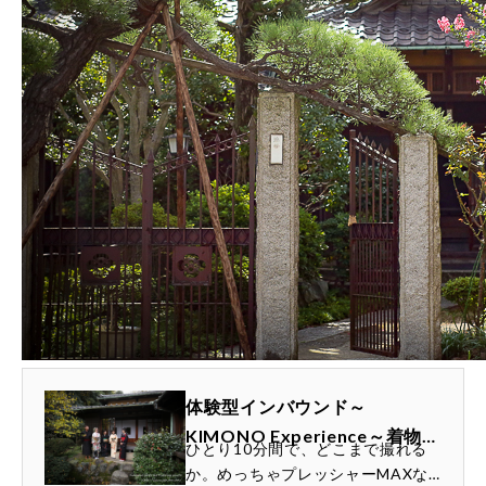
体験型インバウンド～
KIMONO Experience～着物撮
ひとり10分間で、どこまで撮れる
影会＠古民家【レポート①】
か。めっちゃプレッシャーMAXな