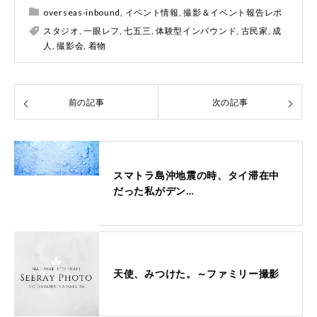
overseas-inbound
,
イベント情報
,
撮影＆イベント報告レポ
スタジオ
,
一眼レフ
,
七五三
,
体験型インバウンド
,
古民家
,
成
人
,
撮影会
,
着物
前の記事
次の記事
スマトラ島沖地震の時、タイ滞在中
だった私がデン…
天使、みつけた。～ファミリー撮影