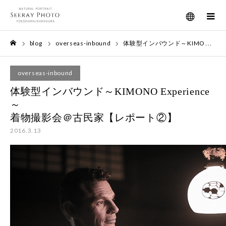
メニュー
blog
overseas-inbound
体験型インバウンド～KIMONO Experience～着物撮影会＠古民家【レポート②】
ホーム
overseas-inbound
体験型インバウンド～KIMONO Experience
～
着物撮影会＠古民家【レポート②】
2016.3.13