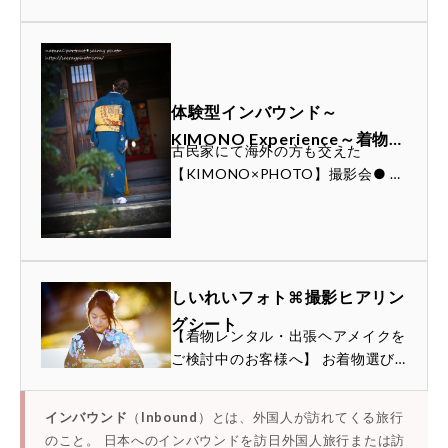
– しいれいフォト｜横浜の女性
この企画。『KIMONO Experience
カメラマンによる出張撮影
～着物撮影会＠古民家』ご参加いた
だいたみなさま、ありがとうござい
ました。
体験型インバウンド～
KIMONO Experience～着物撮
古民家にて海外の方も交えた
影会＠古民家 モニター募集！
【KIMONO×PHOTO】撮影会● 日
【終了】 – しいれいフォト｜横
時：2015/12/8(火) 11：00～13：
浜の女性カメラマンによる出張
30● 場所：横浜市中区本牧にある
古民家● モニター価格にて提供※
撮影
モニターをご...
しいれいフォト⌘撮影ヒアリン
グシート
【着物レンタル・出張ヘアメイクを
ご検討中のお客様へ】 お着物選び
やヘアメイクの手配は、撮影の仕上
がりを左右する大切なステップで
インバウンド
（
Inbound
）とは、外国人が訪れてくる旅行
す。お客様にぴったりのプランとお
のこと。 日本へのインバウンドを訪日外国人旅行または訪