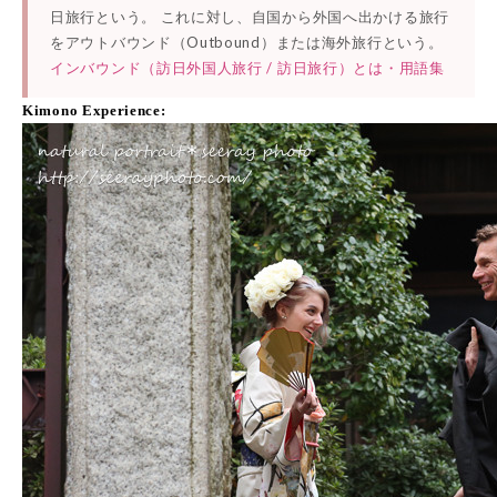
見積りをお作りするため、こちらの
日旅行という。 これに対し、自国から外国へ出かける旅行
ヒアリン...
をアウトバウンド（Outbound）または海外旅行という。
インバウンド（訪日外国人旅行 / 訪日旅行）とは・用語集
Kimono Experience: