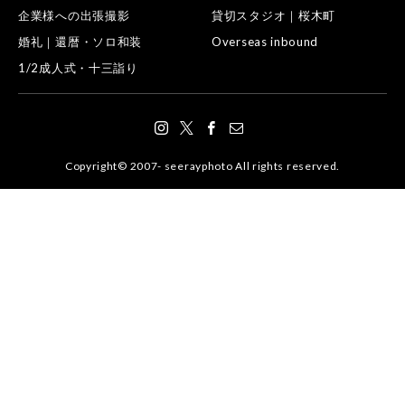
企業様への出張撮影
貸切スタジオ｜桜木町
婚礼｜還暦・ソロ和装
Overseas inbound
1/2成人式・十三詣り
Copyright© 2007- seerayphoto All rights reserved.