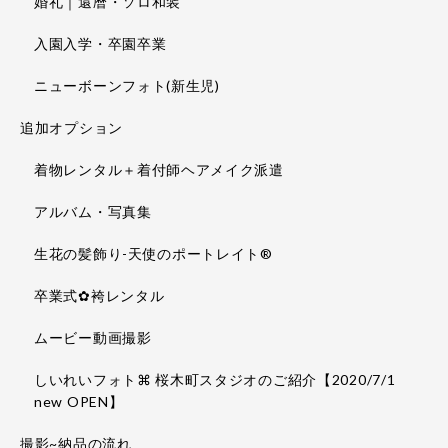
婚礼｜還暦・ソロ和装
入園入学・卒園卒業
ニューボーンフォト(新生児)
追加オプション
着物レンタル＋着付師ヘアメイク派遣
アルバム・写真集
生花の髪飾り-天使のポートレイト®
卒業式✿袴レンタル
ムービー動画撮影
しいれいフォト⌘ 桜木町スタジオのご紹介【2020/7/1
new OPEN】
撮影~納品の流れ