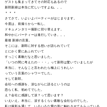
ゲストも集まってきてその対応もあるので
新郎新婦は本当に忙しいですよね。。。
＊ ＊ ＊
さてさて。いよいよパーティーがはじまります。
今度は、前撮りから一転し、
ドキュメンタリー撮影に切り替えます。
和やかにパーティーは進行していき。。。
最後 新婦の言葉。
そこには、新郎に対する想いが語られていて
とにかく愛にあふれていて
すっごく素敵だなと思いました。
「いつの間に考えたの・・・」って新郎は驚いていましたが
本当に、そんなこと言われたら極上にうれしい
っていう言葉のシャワーでした。
そして新郎。
会社への感謝を、涙ながらに語るというのは
恐らく私、初めてでした。
え？会社に感謝して涙？って思います？
いえいえ。本当に、涙するくらい素敵な会社なのでした。
私は撮影を通して、いろいろな愛の形に触れさせてもらっている