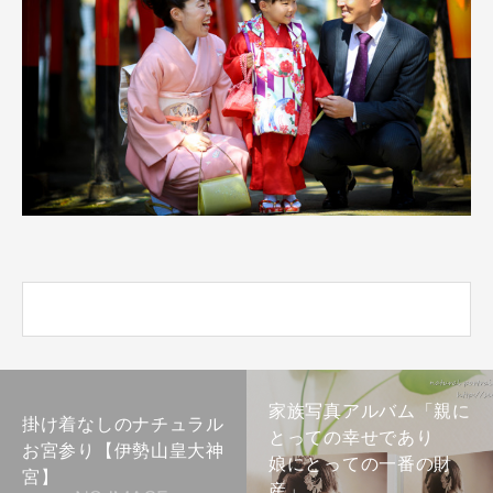
家族写真アルバム「親に
掛け着なしのナチュラル
とっての幸せであり
お宮参り【伊勢山皇大神
娘にとっての一番の財
宮】
産」