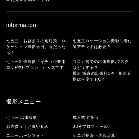
information
七五三・お宮参りの雨対策！ロ
七五三ロケーション撮影に着付
ケーション撮影当日、雨だった
師アテンドは必要？
ら？
七五三出張撮影「イチョウ並木
コロナ禍での出張撮影,マスク
ロケ+神社プラン」が人気です
はどうする？
横浜 鎌倉の出張料0円｜撮影延
期は何度でもOK
撮影メニュー
七五三 出張撮影
成人式 前撮り
お宮参り｜お食い初め
30分プロフィール
ニューボーンフォト
シニア長寿・遺影写真