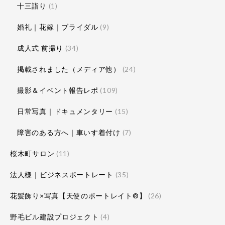
十三詣り
(1)
婚礼｜花嫁｜ブライダル
(9)
成人式 前撮り
(34)
掲載されました（メディア他）
(24)
撮影＆イベント報告レポ
(109)
日常写真｜ドキュメンタリー
(15)
障害のある方へ｜車いす着付け
(7)
桜木町サロン
(11)
法人様｜ビジネスポートレート
(35)
花髪飾り×写真【天使のポートレイト®】
(26)
野毛ビル建設プロジェクト
(4)