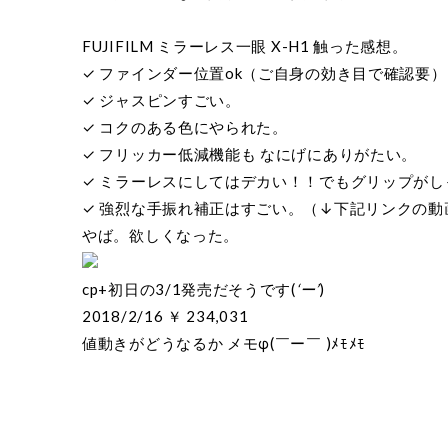
FUJIFILM ミラーレス一眼 X-H1 触った感想。
✓ ファインダー位置ok（ご自身の効き目で確認要）
✓ ジャスピンすごい。
✓ コクのある色にやられた。
✓ フリッカー低減機能も なにげにありがたい。
✓ ミラーレスにしてはデカい！！でもグリップが
✓ 強烈な手振れ補正はすごい。（↓下記リンクの動
やば。欲しくなった。
cp+初日の3/1発売だそうです(
‘ー’
)
2018/2/16 ￥ 234,031
値動きがどうなるか メモφ(￣ー￣ )ﾒﾓﾒﾓ