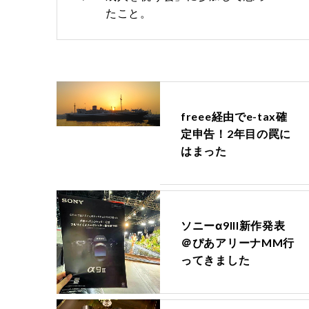
たこと。
freee経由でe-tax確
定申告！2年目の罠に
はまった
ソニーα9III新作発表
＠ぴあアリーナMM行
ってきました