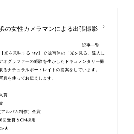
横浜の女性カメラマンによる出張撮影
記事一覧
と【光を意味する ray】で 被写体の「光を見る」達人に
デオグラファーの経験を生かしたドキュメンタリー撮
取るナチュラルポートレイトの提案をしています。
写真を使ってお伝えします。
入賞
賞
Award（アルバム制作）金賞
8回受賞＆CM採用
≫≫★