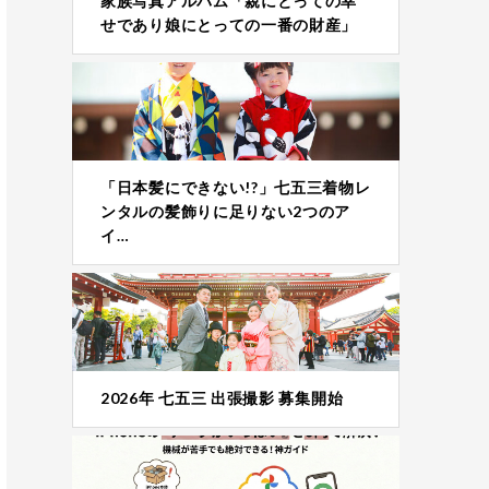
家族写真アルバム「親にとっての幸
せであり娘にとっての一番の財産」
「日本髪にできない!?」七五三着物レ
ンタルの髪飾りに足りない2つのア
イ…
2026年 七五三 出張撮影 募集開始