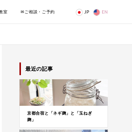
教室
✉ご相談・ご予約
JP
EN
最近の記事
京都合宿と「ネギ麹」と「玉ねぎ
麹」