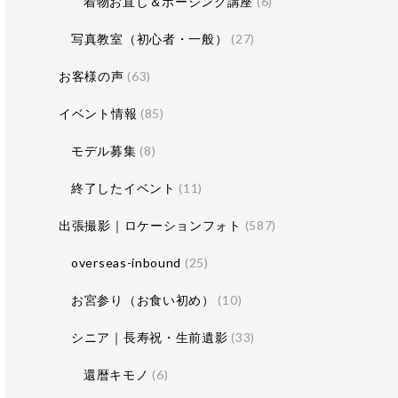
着物お直し＆ポージング講座
(6)
写真教室（初心者・一般）
(27)
お客様の声
(63)
イベント情報
(85)
モデル募集
(8)
終了したイベント
(11)
出張撮影｜ロケーションフォト
(587)
overseas-inbound
(25)
お宮参り（お食い初め）
(10)
シニア｜長寿祝・生前遺影
(33)
還暦キモノ
(6)