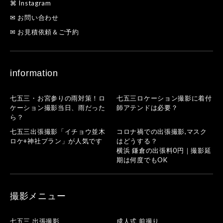
⌘ Instagram
✉ お問い合わせ
✉ お見積依頼＆ご予約
information
七五三・お宮参りの雨対策！ロ
七五三ロケーション撮影に着付
ケーション撮影当日、雨だった
師アテンドは必要？
ら？
七五三出張撮影「イチョウ並木
コロナ禍での出張撮影,マスク
ロケ+神社プラン」が人気です
はどうする？
横浜 鎌倉の出張料0円｜撮影延
期は何度でもOK
撮影メニュー
七五三 出張撮影
成人式 前撮り