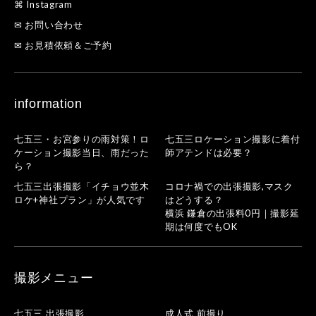
⌘ Instagram
✉ お問い合わせ
✉ お見積依頼＆ご予約
information
七五三・お宮参りの雨対策！ロ
七五三ロケーション撮影に着付
ケーション撮影当日、雨だった
師アテンドは必要？
ら？
七五三出張撮影「イチョウ並木
コロナ禍での出張撮影,マスク
ロケ+神社プラン」が人気です
はどうする？
横浜 鎌倉の出張料0円｜撮影延
期は何度でもOK
撮影メニュー
七五三 出張撮影
成人式 前撮り