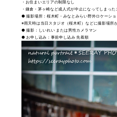
・お住まいエリアの制限なし
・鎌倉・茅ヶ崎など成人式が中止になってしまった
● 撮影場所：桜木町・みなとみらい野外ロケーショ
※雨天時は当日スタジオ（桜木町）などに撮影場所
● 撮影：しいれい または男性カメラマン
● お申し込み：事前申し込み 先着順