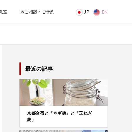
教室
✉ご相談・ご予約
JP
EN
最近の記事
京都合宿と「ネギ麹」と「玉ねぎ
麹」