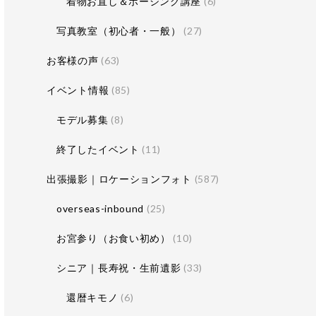
着物お直し＆ポージング講座
(6)
写真教室（初心者・一般）
(27)
お客様の声
(63)
イベント情報
(85)
モデル募集
(8)
終了したイベント
(11)
出張撮影｜ロケーションフォト
(587)
overseas-inbound
(25)
お宮参り（お食い初め）
(10)
シニア｜長寿祝・生前遺影
(33)
還暦キモノ
(6)