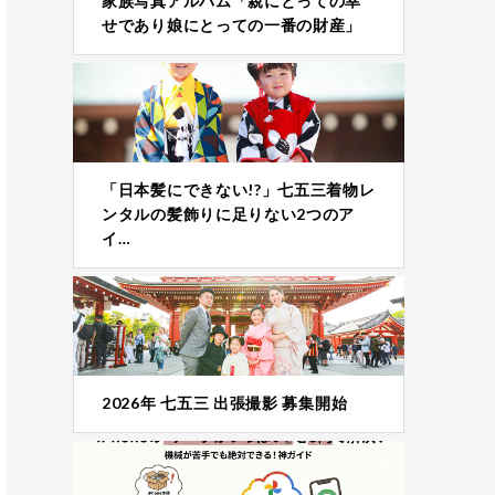
家族写真アルバム「親にとっての幸
せであり娘にとっての一番の財産」
「日本髪にできない!?」七五三着物レ
ンタルの髪飾りに足りない2つのア
イ…
2026年 七五三 出張撮影 募集開始