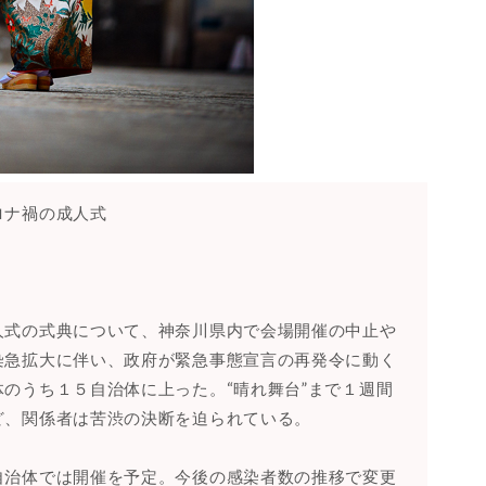
ロナ禍の成人式
人式の式典について、神奈川県内で会場開催の中止や
染急拡大に伴い、政府が緊急事態宣言の再発令に動く
のうち１５自治体に上った。“晴れ舞台”まで１週間
ど、関係者は苦渋の決断を迫られている。
自治体では開催を予定。今後の感染者数の推移で変更