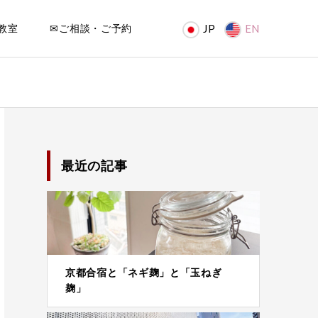
教室
✉ご相談・ご予約
JP
EN
最近の記事
京都合宿と「ネギ麹」と「玉ねぎ
麹」