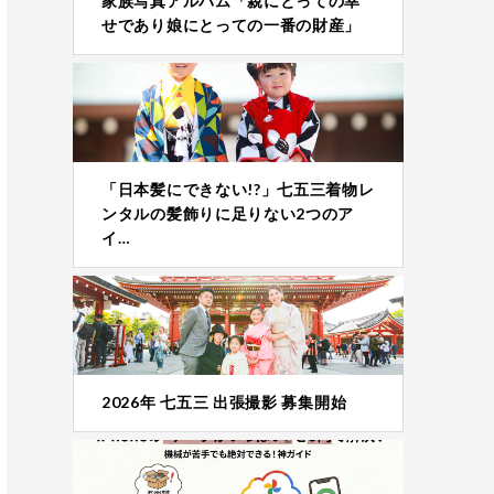
家族写真アルバム「親にとっての幸
せであり娘にとっての一番の財産」
「日本髪にできない!?」七五三着物レ
ンタルの髪飾りに足りない2つのア
イ…
2026年 七五三 出張撮影 募集開始