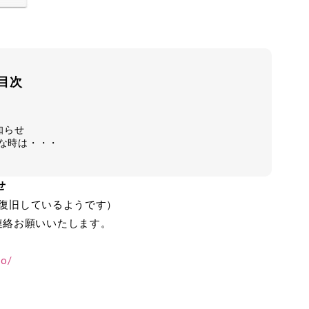
目次
知らせ
な時は・・・
せ
：30復旧しているようです）
ご連絡お願いいたします。
to/