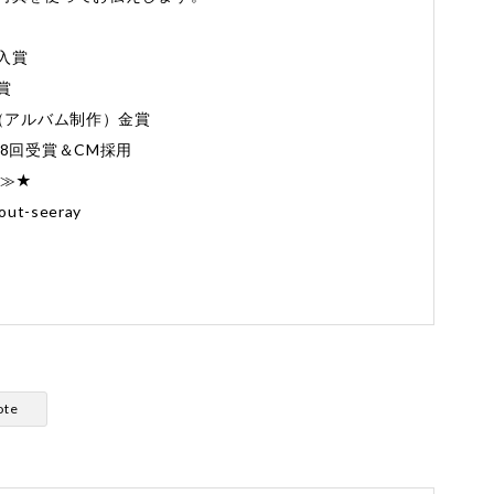
入賞
賞
Award（アルバム制作）金賞
8回受賞＆CM採用
≫≫★
out-seeray
ote