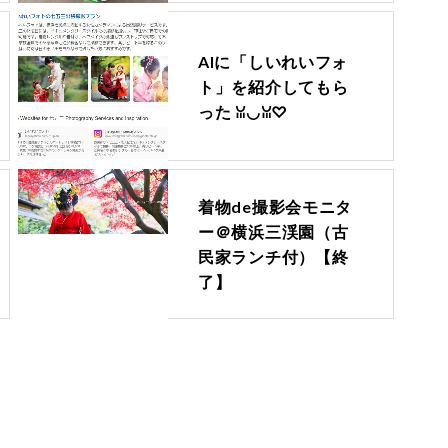
AIに「しいれいフォ
ト」を紹介してもら
った ꈍ◡ꈍ♡
着物de撮影会モニタ
ー＠横浜三渓園（古
民家ランチ付）【終
了】