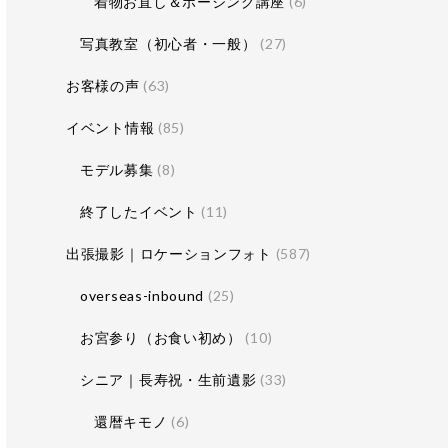
着物お直し＆ポージング講座
(6)
写真教室（初心者・一般）
(27)
お客様の声
(63)
イベント情報
(85)
モデル募集
(8)
終了したイベント
(11)
出張撮影｜ロケーションフォト
(587)
overseas-inbound
(25)
お宮参り（お食い初め）
(10)
シニア｜長寿祝・生前遺影
(33)
還暦キモノ
(6)