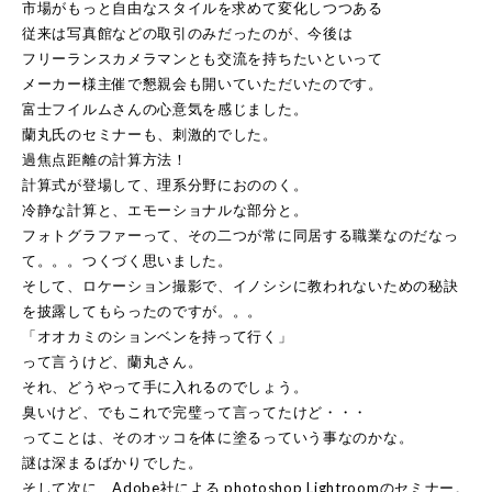
市場がもっと自由なスタイルを求めて変化しつつある
従来は写真館などの取引のみだったのが、今後は
フリーランスカメラマンとも交流を持ちたいといって
メーカー様主催で懇親会も開いていただいたのです。
富士フイルムさんの心意気を感じました。
蘭丸氏のセミナーも、刺激的でした。
過焦点距離の計算方法！
計算式が登場して、理系分野におののく。
冷静な計算と、エモーショナルな部分と。
フォトグラファーって、その二つが常に同居する職業なのだなっ
て。。。つくづく思いました。
そして、ロケーション撮影で、イノシシに教われないための秘訣
を披露してもらったのですが。。。
「オオカミのションベンを持って行く」
って言うけど、蘭丸さん。
それ、どうやって手に入れるのでしょう。
臭いけど、でもこれで完璧って言ってたけど・・・
ってことは、そのオッコを体に塗るっていう事なのかな。
謎は深まるばかりでした。
そして次に、Adobe社による photoshop Lightroomのセミナー。