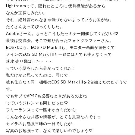
Lightroomって、隠れたところに 便利機能があるから
なんか宝探しみたい。
それ、絶対言われなきゃ気づかないよっていうお宝がね。
たくさんあってびっくりした。
Adobeさーん。もっとこうしたセミナー開催してください♡
最後は交流会。そこで知り合ったフォトグラファーさん。
EOS70Dも、EOS 7D Mark IIも、モニター画面が黄色くて
メインのEOS 5D Mark IIIと一緒にはとても使えなくって
速攻 売り飛ばした・・・
っていう話をしたら分かってくれた！
私だけかと思ってたのに、同じで
彼も仕方なく同一機種のEOS 5D Mark IIIを2台揃えたのだそうで
す。
でもサブでAPSCも必要なときがあるのよね
っていうジレンマも同じだった♡
フリーランスって一匹オオカミだから
こんな小さな共感や情報が、とても貴重なのですっ
カメラのお勉強三昧の一日でしたが、
写真のお勉強って、なんて楽しいのでしょう♡