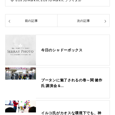
EOS 5D Mark III
,
EOS 7D Mark II
,
ブライダル
前の記事
次の記事
今日のシャドーボックス
ブータンに魅了されるの巻～関 健作
氏 講演会＆…
イルコ氏がカオスな環境下でも、神