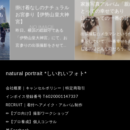
家族写真アルバム「親に
掛け着なしのナチュラル
とっての幸せであり
お宮参り【伊勢山皇大神
娘にとっての一番の財
宮】
産」
natural portrait *しいれいフォト*
会社概要｜キャンセルポリシー｜特定商取引
インボイス登録番号 T6020001147337
RECRUIT｜着付ヘアメイク・アルバム制作
✏【プロ向け】撮影ワークショップ
✏【プロ養成】個人コンサル
⌘ Facebook