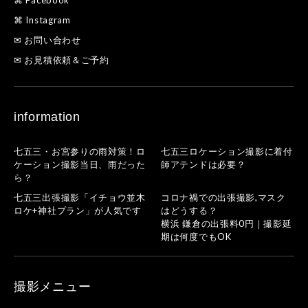
⌘ Instagram
✉ お問い合わせ
✉ お見積依頼＆ご予約
information
七五三・お宮参りの雨対策！ロ
七五三ロケーション撮影に着付
ケーション撮影当日、雨だった
師アテンドは必要？
ら？
七五三出張撮影「イチョウ並木
コロナ禍での出張撮影,マスク
ロケ+神社プラン」が人気です
はどうする？
横浜 鎌倉の出張料0円｜撮影延
期は何度でもOK
撮影メニュー