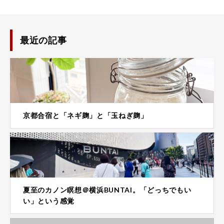
最近の記事
京都合宿と「ネギ麹」と「玉ねぎ麹」
夏至のカノン瞑想＠横浜BUNTAI。「どっちでもい
い」という感覚