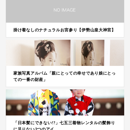
掛け着なしのナチュラルお宮参り【伊勢山皇大神宮】
家族写真アルバム「親にとっての幸せであり娘にとっ
ての一番の財産」
「日本髪にできない!?」七五三着物レンタルの髪飾り
に足りない2つのアイ…