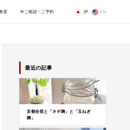
教室
✉ご相談・ご予約
JP
EN
最近の記事
京都合宿と「ネギ麹」と「玉ねぎ
麹」