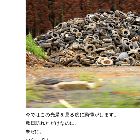
今ではこの光景を見る度に動悸がします。
数日訪れただけなのに。
未だに。
つらいです。