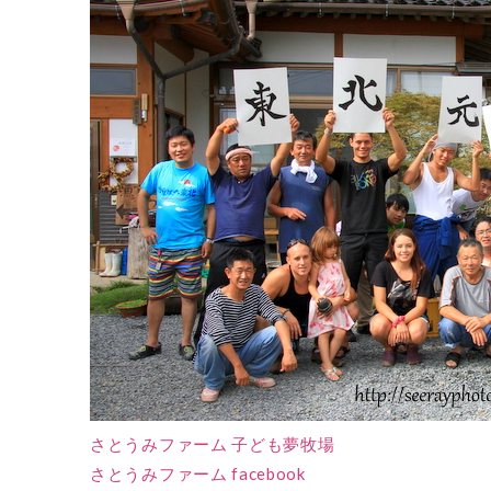
さとうみファーム 子ども夢牧場
さとうみファーム facebook