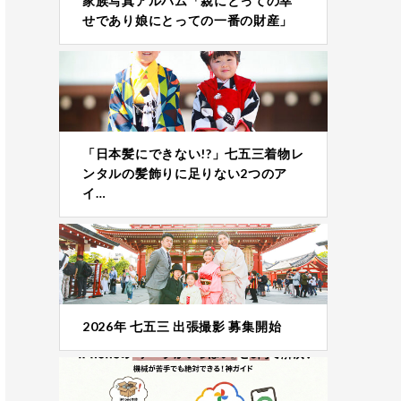
家族写真アルバム「親にとっての幸
せであり娘にとっての一番の財産」
「日本髪にできない!?」七五三着物レ
ンタルの髪飾りに足りない2つのア
イ…
2026年 七五三 出張撮影 募集開始