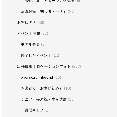
着物お直し＆ポージング講座
(6)
写真教室（初心者・一般）
(27)
お客様の声
(63)
イベント情報
(85)
モデル募集
(8)
終了したイベント
(11)
出張撮影｜ロケーションフォト
(587)
overseas-inbound
(25)
お宮参り（お食い初め）
(10)
シニア｜長寿祝・生前遺影
(33)
還暦キモノ
(6)