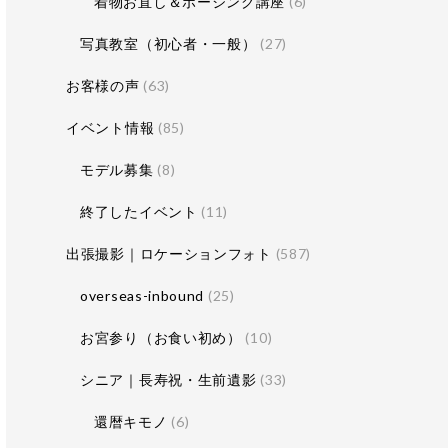
着物お直し＆ポージング講座
(6)
写真教室（初心者・一般）
(27)
お客様の声
(63)
イベント情報
(85)
モデル募集
(8)
終了したイベント
(11)
出張撮影｜ロケーションフォト
(587)
overseas-inbound
(25)
お宮参り（お食い初め）
(10)
シニア｜長寿祝・生前遺影
(33)
還暦キモノ
(6)