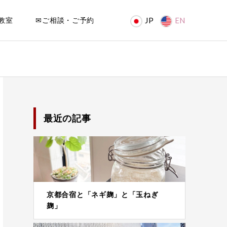
教室
✉ご相談・ご予約
JP
EN
最近の記事
京都合宿と「ネギ麹」と「玉ねぎ
麹」