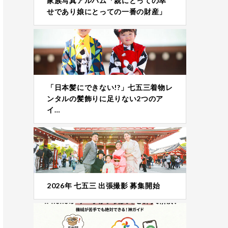
家族写真アルバム「親にとっての幸
せであり娘にとっての一番の財産」
「日本髪にできない!?」七五三着物レ
ンタルの髪飾りに足りない2つのア
イ…
2026年 七五三 出張撮影 募集開始