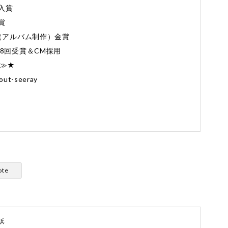
入賞
賞
Award（アルバム制作）金賞
8回受賞＆CM採用
≫≫★
out-seeray
ote
浜