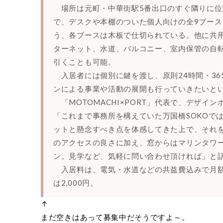
場所は元町・中華街駅5番出口のすぐ隣りに位
で、デスクや本棚のついた個人向けの全9ブース
う、各ブースは木板で仕切られている。他に共用
ターネット、水道、バルコニー、室内保管の自
引くことも可能。
入居者には個別に鍵を渡し、原則24時間・36
ンによる事業や活動の展開も行っていきたいと
「MOTOMACHI×PORT」代表で、デザイ
「これまで事務所を構えていた万国橋SOKOで
ットと懸念すべき点を体感してきた上で、それ
のアクセスの良さに加え、窓からはマリンタワ
ン。見学など、気軽に問い合わせ頂ければ」と
入居料は、電気・水道などの共益費込みで月額3
は2,000円。
↑
まだ空きはあって募集中だそうですよ～。