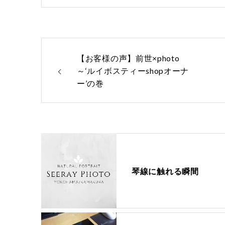
【お客様の声】前世×photo
～‘ルイボスティーshopオーナ
ー’の巻
琴線に触れる瞬間