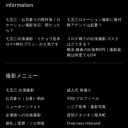
information
七五三・お宮参りの雨対策！ロ
七五三ロケーション撮影に着付
ケーション撮影当日、雨だった
師アテンドは必要？
ら？
七五三出張撮影「イチョウ並木
コロナ禍での出張撮影,マスク
ロケ+神社プラン」が人気です
はどうする？
横浜 鎌倉の出張料0円｜撮影延
期は何度でもOK
撮影メニュー
七五三 出張撮影
成人式 前撮り
お宮参り｜お食い初め
30分プロフィール
ニューボーンフォト
シニア長寿・遺影写真
企業様への出張撮影
貸切スタジオ｜桜木町
婚礼｜還暦・ソロ和装
Overseas inbound