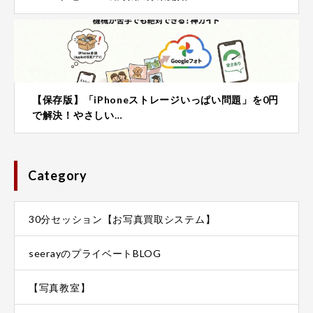
【保存版】「iPhoneストレージいっぱい問題」を0円
で解決！やさしい…
この「宝の時期」をぜひ大切に残してもらえたら
Category
な、と願います。
ママ向けにかなり、お値引きさせていただきまし
た。
30分セッション【お写真買取システム】
少人数制で決め細やかなレッスン内容
開催場所は元町中華街駅徒歩1分です
レッスンは120分×3日間です
seerayのプライベートBLOG
一眼デジタルカメラ 持っていなくても大丈夫
格安でベビー＆ママのポートレイト撮影も。
【写真教室】
多くの喜びの声をいただいています