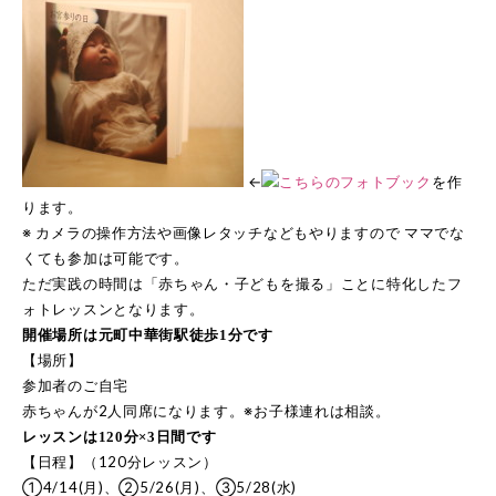
←
を作
ります。
※ カメラの操作方法や画像レタッチなどもやりますので ママでな
くても参加は可能です。
ただ実践の時間は「赤ちゃん・子どもを撮る」ことに特化したフ
ォトレッスンとなります。
開催場所は元町中華街駅徒歩1分です
【場所】
参加者のご自宅
赤ちゃんが2人同席になります。※お子様連れは相談。
レッスンは120分×3日間です
【日程】（120分レッスン）
①4/14(月)、②5/26(月)、③5/28(水)