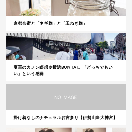
京都合宿と「ネギ麹」と「玉ねぎ麹」
夏至のカノン瞑想＠横浜BUNTAI。「どっちでもい
い」という感覚
掛け着なしのナチュラルお宮参り【伊勢山皇大神宮】