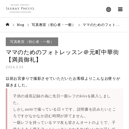
メニュー
blog
写真教室（初心者・一般）
ママのためのフォトレッスン＠元町中華街 【満員御礼】
ホーム
写真教室（初心者・一般）
ママのためのフォトレッスン＠元町中華街
【満員御礼】
2014.3.25
以前お宮参りで撮影させていただいたお客様よりこんなお便りが
届きました。
子供の成長記録の為に先日一眼レフのkissを購入しまし
た。
しかしautoで撮っている日々です。説明書を読みたいとこ
ろですがなかなか読む時間が持てません。
一眼レフを持っているママ友も皆さんオートのようで、子