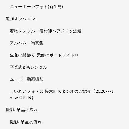
ニューボーンフォト(新生児)
追加オプション
着物レンタル＋着付師ヘアメイク派遣
アルバム・写真集
生花の髪飾り-天使のポートレイト®
卒業式✿袴レンタル
ムービー動画撮影
しいれいフォト⌘ 桜木町スタジオのご紹介【2020/7/1
new OPEN】
撮影~納品の流れ
撮影~納品の流れ