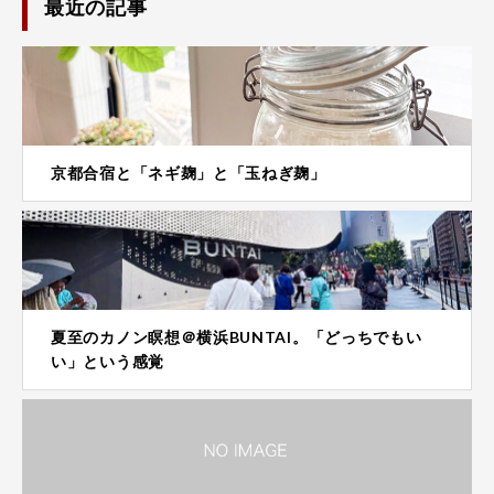
最近の記事
京都合宿と「ネギ麹」と「玉ねぎ麹」
夏至のカノン瞑想＠横浜BUNTAI。「どっちでもい
い」という感覚