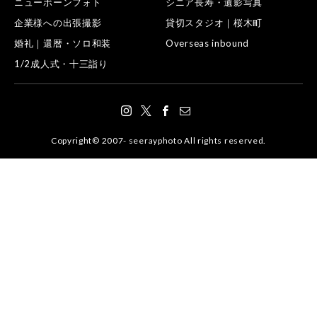
ニューボーンフォト
シニア長寿・遺影写真
企業様への出張撮影
貸切スタジオ｜桜木町
婚礼｜還暦・ソロ和装
Overseas inbound
1/2成人式・十三詣り
Copyright© 2007- seerayphoto All rights reserved.