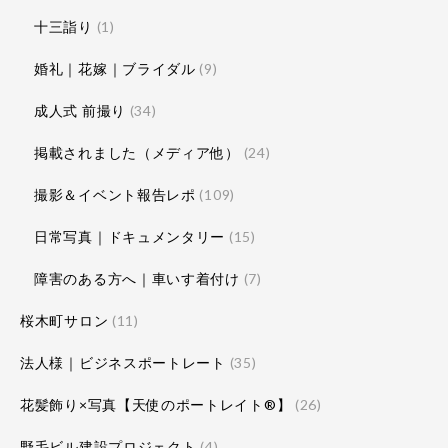
十三詣り
(1)
婚礼｜花嫁｜ブライダル
(9)
成人式 前撮り
(34)
掲載されました（メディア他）
(24)
撮影＆イベント報告レポ
(109)
日常写真｜ドキュメンタリー
(15)
障害のある方へ｜車いす着付け
(7)
桜木町サロン
(11)
法人様｜ビジネスポートレート
(35)
花髪飾り×写真【天使のポートレイト®】
(26)
野毛ビル建設プロジェクト
(4)