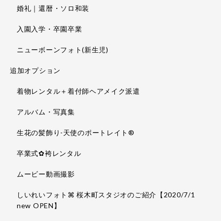
婚礼｜還暦・ソロ和装
入園入学・卒園卒業
ニューボーンフォト(新生児)
追加オプション
着物レンタル＋着付師ヘアメイク派遣
アルバム・写真集
生花の髪飾り-天使のポートレイト®
卒業式✿袴レンタル
ムービー動画撮影
しいれいフォト⌘ 桜木町スタジオのご紹介【2020/7/1
new OPEN】