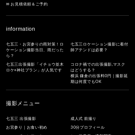
✉ お見積依頼＆ご予約
information
七五三・お宮参りの雨対策！ロ
七五三ロケーション撮影に着付
ケーション撮影当日、雨だった
師アテンドは必要？
ら？
七五三出張撮影「イチョウ並木
コロナ禍での出張撮影,マスク
ロケ+神社プラン」が人気です
はどうする？
横浜 鎌倉の出張料0円｜撮影延
期は何度でもOK
撮影メニュー
七五三 出張撮影
成人式 前撮り
お宮参り｜お食い初め
30分プロフィール