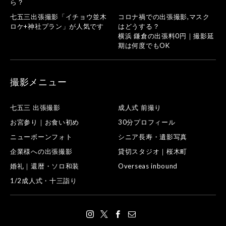
ら？
七五三出張撮影「イチョウ並木
コロナ禍での出張撮影,マスク
ロケ+神社プラン」が人気です
はどうする？
横浜 鎌倉の出張料0円｜撮影延
期は何度でもOK
撮影メニュー
七五三 出張撮影
成人式 前撮り
お宮参り｜お食い初め
30分プロフィール
ニューボーンフォト
シニア長寿・遺影写真
企業様への出張撮影
貸切スタジオ｜桜木町
婚礼｜還暦・ソロ和装
Overseas inbound
1/2成人式・十三詣り