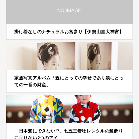
掛け着なしのナチュラルお宮参り【伊勢山皇大神宮】
家族写真アルバム「親にとっての幸せであり娘にとっ
ての一番の財産」
「日本髪にできない!?」七五三着物レンタルの髪飾り
に足りない2つのアイ…