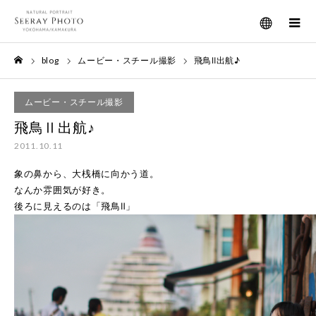
メニュー
blog
ムービー・スチール撮影
飛鳥Ⅱ出航♪
ホーム
ムービー・スチール撮影
飛鳥Ⅱ出航♪
2011.10.11
象の鼻から、大桟橋に向かう道。
なんか雰囲気が好き。
後ろに見えるのは「飛鳥Ⅱ」