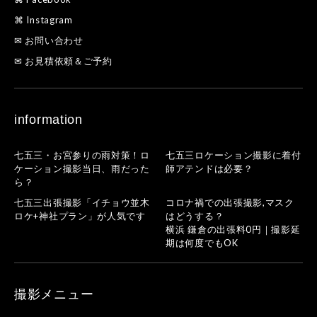
⌘ Instagram
✉ お問い合わせ
✉ お見積依頼＆ご予約
information
七五三・お宮参りの雨対策！ロ
七五三ロケーション撮影に着付
ケーション撮影当日、雨だった
師アテンドは必要？
ら？
七五三出張撮影「イチョウ並木
コロナ禍での出張撮影,マスク
ロケ+神社プラン」が人気です
はどうする？
横浜 鎌倉の出張料0円｜撮影延
期は何度でもOK
撮影メニュー