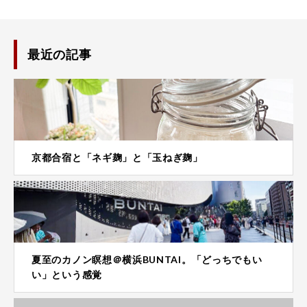
最近の記事
京都合宿と「ネギ麹」と「玉ねぎ麹」
夏至のカノン瞑想＠横浜BUNTAI。「どっちでもい
い」という感覚