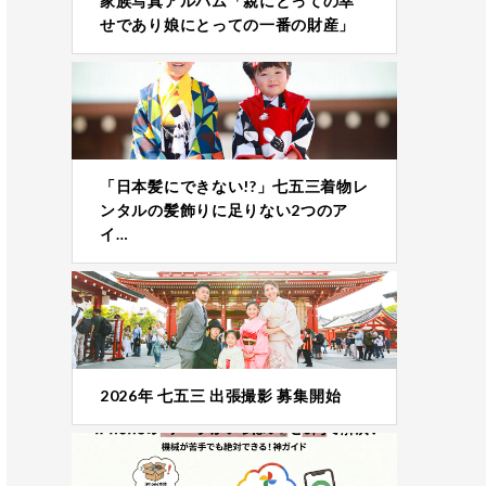
家族写真アルバム「親にとっての幸
せであり娘にとっての一番の財産」
「日本髪にできない!?」七五三着物レ
ンタルの髪飾りに足りない2つのア
イ…
2026年 七五三 出張撮影 募集開始