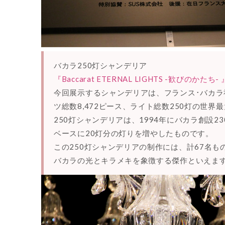
バカラ250灯シャンデリア
『Baccarat ETERNAL LIGHTS -歓びのかたち- 
今回展示するシャンデリアは、フランス･バカラ
ツ総数8,472ピース、ライト総数250灯の世界
250灯シャンデリアは、1994年にバカラ創設2
ベースに20灯分の灯りを増やしたものです。
この250灯シャンデリアの制作には、計67名も
バカラの光とキラメキを象徴する傑作といえま