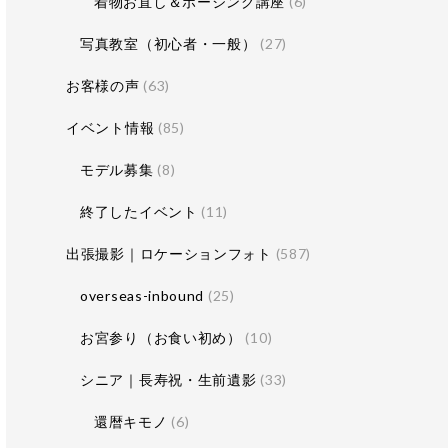
着物お直し＆ポージング講座
(6)
写真教室（初心者・一般）
(27)
お客様の声
(63)
イベント情報
(85)
モデル募集
(8)
終了したイベント
(11)
出張撮影｜ロケーションフォト
(587)
overseas-inbound
(25)
お宮参り（お食い初め）
(10)
シニア｜長寿祝・生前遺影
(33)
還暦キモノ
(6)