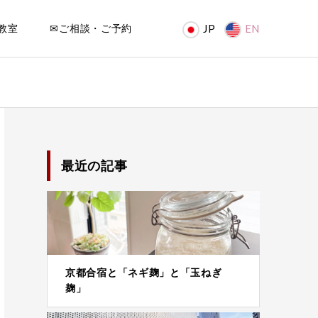
教室
✉ご相談・ご予約
JP
EN
最近の記事
京都合宿と「ネギ麹」と「玉ねぎ
麹」