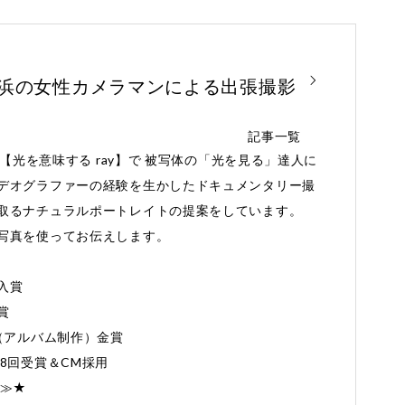
横浜の女性カメラマンによる出張撮影
記事一覧
と【光を意味する ray】で 被写体の「光を見る」達人に
デオグラファーの経験を生かしたドキュメンタリー撮
取るナチュラルポートレイトの提案をしています。
写真を使ってお伝えします。
入賞
賞
Award（アルバム制作）金賞
8回受賞＆CM採用
≫≫★