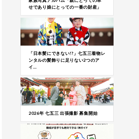
家族写真アルバム「親にとっての幸
せであり娘にとっての一番の財産」
「日本髪にできない!?」七五三着物レ
ンタルの髪飾りに足りない2つのア
イ…
2026年 七五三 出張撮影 募集開始