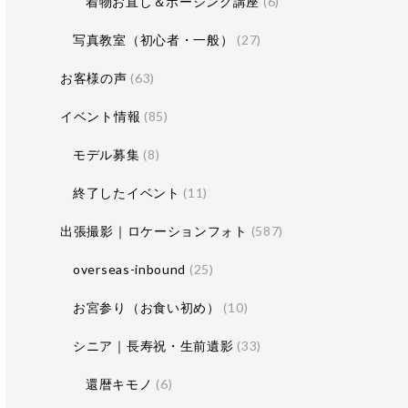
着物お直し＆ポージング講座
(6)
写真教室（初心者・一般）
(27)
お客様の声
(63)
イベント情報
(85)
モデル募集
(8)
終了したイベント
(11)
出張撮影｜ロケーションフォト
(587)
overseas-inbound
(25)
お宮参り（お食い初め）
(10)
シニア｜長寿祝・生前遺影
(33)
還暦キモノ
(6)