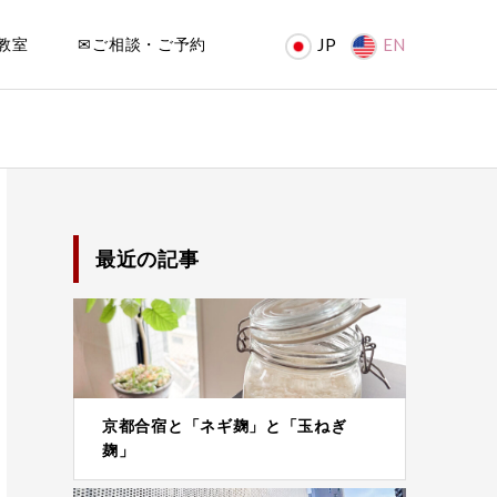
教室
✉ご相談・ご予約
JP
EN
最近の記事
京都合宿と「ネギ麹」と「玉ねぎ
麹」