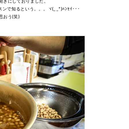
開きにしておりました。
知るという。。。ヾ(_ _*)ﾊﾝｾｲ･･･
おう(笑)