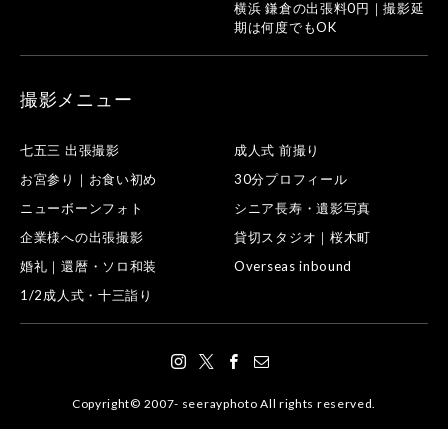
横浜 鎌倉の出張料0円｜撮影延
期は何度でもOK
撮影メニュー
七五三 出張撮影
成人式 前撮り
お宮参り｜お食い初め
30分プロフィール
ニューボーンフォト
シニア長寿・遺影写真
企業様への出張撮影
貸切スタジオ｜桜木町
婚礼｜還暦・ソロ和装
Overseas inbound
1/2成人式・十三詣り
Copyright© 2007- seerayphoto All rights reserved.