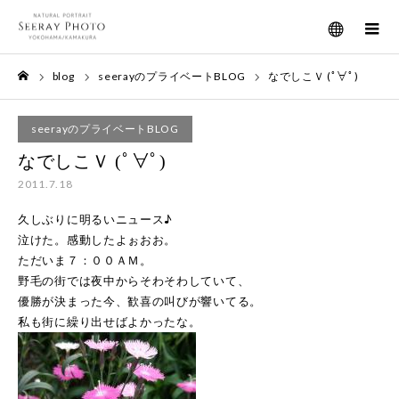
メニュー
blog
seerayのプライベートBLOG
なでしこＶ (ﾟ∀ﾟ)
ホーム
seerayのプライベートBLOG
なでしこＶ (ﾟ∀ﾟ)
2011.7.18
久しぶりに明るいニュース♪
泣けた。感動したよぉおお。
ただいま７：００ＡＭ。
野毛の街では夜中からそわそわしていて、
優勝が決まった今、歓喜の叫びが響いてる。
私も街に繰り出せばよかったな。