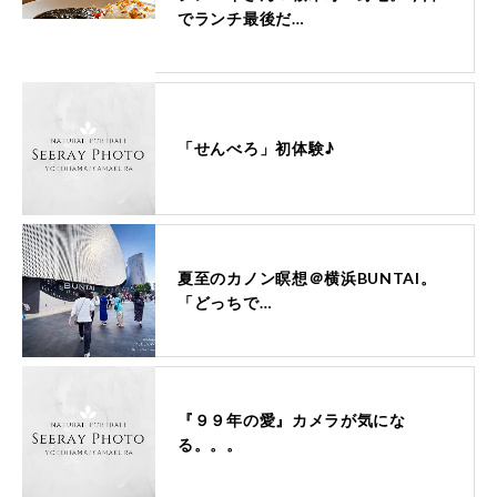
でランチ最後だ…
「せんべろ」初体験♪
夏至のカノン瞑想＠横浜BUNTAI。
「どっちで…
『９９年の愛』カメラが気にな
る。。。