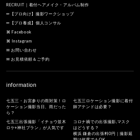
RECRUIT｜着付ヘアメイク・アルバム制作
✏【プロ向け】撮影ワークショップ
✏【プロ養成】個人コンサル
⌘ Facebook
⌘ Instagram
✉ お問い合わせ
✉ お見積依頼＆ご予約
information
七五三・お宮参りの雨対策！ロ
七五三ロケーション撮影に着付
ケーション撮影当日、雨だった
師アテンドは必要？
ら？
七五三出張撮影「イチョウ並木
コロナ禍での出張撮影,マスク
ロケ+神社プラン」が人気です
はどうする？
横浜 鎌倉の出張料0円｜撮影延
期は何度でもOK