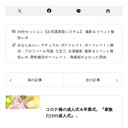
30分セッション【お写真買取システム】
,
撮影＆イベント報
告レポ
みなとみらい
,
ナチュラル
,
ポートレイト
,
ポートレート｜婚
活・プロフィール写真
,
七五三
,
出張撮影
,
撮影＆イベント報
告レポ
,
男性婚活ポートレート、海撮影がよかった理由
前の記事
次の記事
コロナ禍の成人式＆卒業式。『家族
だけの成人式』…