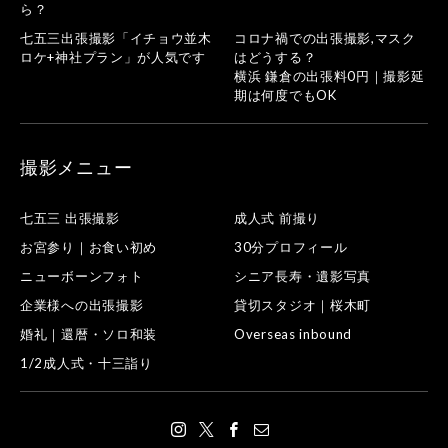
ら？
七五三出張撮影「イチョウ並木
コロナ禍での出張撮影,マスク
ロケ+神社プラン」が人気です
はどうする？
横浜 鎌倉の出張料0円｜撮影延
期は何度でもOK
撮影メニュー
七五三 出張撮影
成人式 前撮り
お宮参り｜お食い初め
30分プロフィール
ニューボーンフォト
シニア長寿・遺影写真
企業様への出張撮影
貸切スタジオ｜桜木町
婚礼｜還暦・ソロ和装
Overseas inbound
1/2成人式・十三詣り