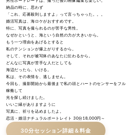
男性ポートレートは、撮った後の画像編集も楽しい。
納品の時に、思わず
「これ、応募殺到しますよ」って言っちゃった。。。
婚活写真は、海ロケがおすすめです。
特に、写真を撮られるのが苦手な男性。
なぜかというと、海という自然の力が大きいから。
もう一つ理由をあげるとすると
私のテンションが爆上がりするから。
そして、それが被写体のあなたに伝わるから。
どんなに写真が苦手な人だとしても
海辺だったら、いける。
私は、その表情を、逃しません。
今回も、撮影開始から最後まで私の頭とハートのセンサーをフル
稼働して
光を探し続けました。
いいご縁がありますように
写真に、祈りを込めましたよ。
恋活・婚活ナチュラルポートレイト 30分18,000円～
30分セッション詳細＆料金