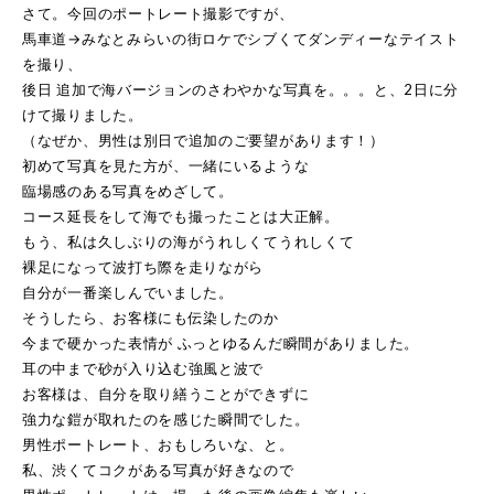
さて。今回のポートレート撮影ですが、
馬車道→みなとみらいの街ロケでシブくてダンディーなテイスト
を撮り、
後日 追加で海バージョンのさわやかな写真を。。。と、2日に分
けて撮りました。
（なぜか、男性は別日で追加のご要望があります！）
初めて写真を見た方が、一緒にいるような
臨場感のある写真をめざして。
コース延長をして海でも撮ったことは大正解。
もう、私は久しぶりの海がうれしくてうれしくて
裸足になって波打ち際を走りながら
自分が一番楽しんでいました。
そうしたら、お客様にも伝染したのか
今まで硬かった表情が ふっとゆるんだ瞬間がありました。
耳の中まで砂が入り込む強風と波で
お客様は、自分を取り繕うことができずに
強力な鎧が取れたのを感じた瞬間でした。
男性ポートレート、おもしろいな、と。
私、渋くてコクがある写真が好きなので