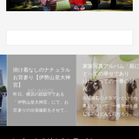
家族写真アルバム「親に
掛け着なしのナチュラル
とっての幸せであり
お宮参り【伊勢山皇大神
娘にとっての一番の財
宮】
産」