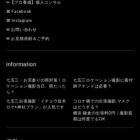
✏【プロ養成】個人コンサル
⌘ Facebook
⌘ Instagram
✉ お問い合わせ
✉ お見積依頼＆ご予約
information
七五三・お宮参りの雨対策！ロ
七五三ロケーション撮影に着付
ケーション撮影当日、雨だった
師アテンドは必要？
ら？
七五三出張撮影「イチョウ並木
コロナ禍での出張撮影,マスク
ロケ+神社プラン」が人気です
はどうする？
横浜 鎌倉の出張料0円｜撮影延
期は何度でもOK