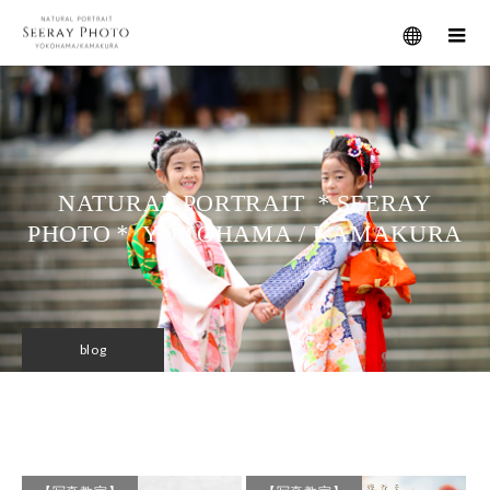
メニュー
NATURAL PORTRAIT ＊SEERAY
PHOTO＊ YOKOHAMA / KAMAKURA
blog
【写真教室】