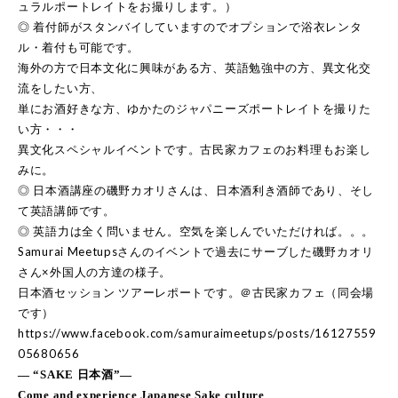
ュラルポートレイトをお撮りします。）
◎ 着付師がスタンバイしていますのでオプションで浴衣レンタ
ル・着付も可能です。
海外の方で日本文化に興味がある方、英語勉強中の方、異文化交
流をしたい方、
単にお酒好きな方、ゆかたのジャパニーズポートレイトを撮りた
い方・・・
異文化スペシャルイベントです。古民家カフェのお料理もお楽し
みに。
◎ 日本酒講座の磯野カオリさんは、日本酒利き酒師であり、そし
て英語講師です。
◎ 英語力は全く問いません。空気を楽しんでいただければ。。。
Samurai Meetupsさんのイベントで過去にサーブした磯野カオリ
さん×外国人の方達の様子。
日本酒セッション ツアーレポートです。＠古民家カフェ（同会場
です）
https://www.facebook.com/samuraimeetups/posts/16127559
05680656
― “SAKE 日本酒”―
Come and experience Japanese Sake culture