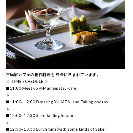
古民家カフェの創作料理も 料金に含まれています。
♢ TIME SCHEDULE ♢
■11:00 Meet up @Mamematsu-cafe
↓
■11:00~12:00 Dressing YUKATA, and Taking photos
↓
■12:00~12:30 Sake tasting lesson
↓
■12:30~13:30 Lunch time(with some kinds of Sake)