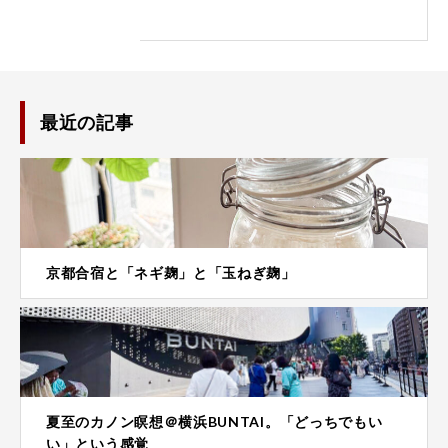
最近の記事
京都合宿と「ネギ麹」と「玉ねぎ麹」
夏至のカノン瞑想＠横浜BUNTAI。「どっちでもい
い」という感覚