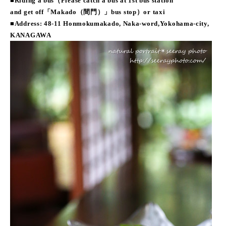
■Riding a bus（Please catch a bus at 1st bus station
and get off「Makado（間門）」bus stop）or taxi
■Address: 48-11 Honmokumakado, Naka-word,Yokohama-city,
KANAGAWA