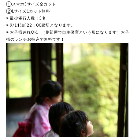
①スマホSサイズ全カット
②Lサイズ1カット無料
※ 最少催行人数：5名
※ 9/11(金)22：00締切となります。
※ お子様連れOK。（別部屋で自主保育という形になります）お子
様のランチお持込で無料です！