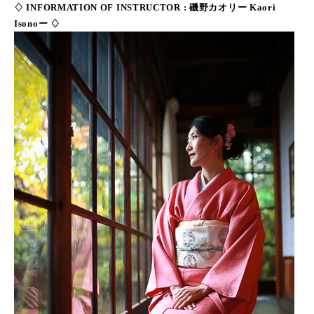
♢ INFORMATION OF INSTRUCTOR : 磯野カオリー Kaori
Isonoー ♢