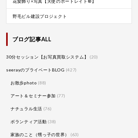
花髪飾り×写真【天使のポートレイト®】
♢PLACE FOR VISIT♢ ■Access:「Negish
station（根岸駅）, JR-Keihin-tohoku line(
野毛ビル建設プロジェクト
浜東北線), JR-Negishi line(JR根岸線) ■Ridin
bus（Please catch a bus at 1st bus statio
get off「Makado（間門）」bus stop）or ta
■Address: 48-11 Honmokumakado, Naka-
ブログ記事ALL
word,Yokohama-city, KANAGAWA
♢ INFORMATION OF INSTRUCTOR : 
リー Kaori Isonoー ♢
30分セッション【お写真買取システム】
(20)
-オプション- 【個別プロフィール写真撮影 4,0
円】
seerayのプライベートBLOG
(427)
お申込み♢ INQUIRY ＆BOOKING♢
お散歩photo
(88)
アート＆セミナー参加
(77)
ナチュラル生活
(76)
ボランティア活動
(38)
家族のこと（甥っ子の世界）
(63)