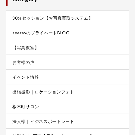
30分セッション【お写真買取システム】
seerayのプライベートBLOG
【写真教室】
お客様の声
イベント情報
出張撮影｜ロケーションフォト
築80年の古民家で、日本酒×和食ランチ×英
×PHOTOを楽しむスペシャルイベントです。
桜木町サロン
本酒 利き酒師の磯野カオリさんを講師に迎
英語でJAPANESE SAKEの世界へ！
― “SAKE 日本酒"― Come and experience
法人様｜ビジネスポートレート
Japanese Sake culture with the Sake sommel
Sep.13th 2015