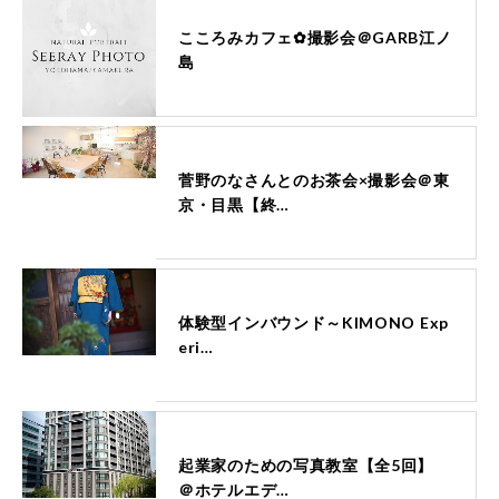
こころみカフェ✿撮影会＠GARB江ノ
島
菅野のなさんとのお茶会×撮影会＠東
京・目黒【終…
体験型インバウンド～KIMONO Exp
eri…
起業家のための写真教室【全5回】
＠ホテルエデ…