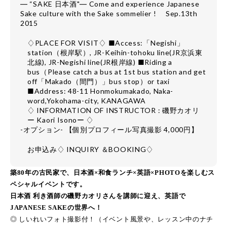
― “SAKE 日本酒"― Come and experience Japanese
Sake culture with the Sake sommelier ! Sep.13th
2015
♢PLACE FOR VISIT♢ ■Access:「Negishi」
station（根岸駅）, JR-Keihin-tohoku line(JR京浜東
北線), JR-Negishi line(JR根岸線) ■Riding a
bus（Please catch a bus at 1st bus station and get
off「Makado（間門）」bus stop）or taxi
■Address: 48-11 Honmokumakado, Naka-
word,Yokohama-city, KANAGAWA
♢ INFORMATION OF INSTRUCTOR : 磯野カオリ
ー Kaori Isonoー ♢
-オプション- 【個別プロフィール写真撮影 4,000円】
お申込み♢ INQUIRY ＆BOOKING♢
築80年の古民家で、日本酒×和食ランチ×英語×PHOTOを楽しむス
ペシャルイベントです。
日本酒 利き酒師の磯野カオリさんを講師に迎え、英語で
JAPANESE SAKEの世界へ！
◎ しいれいフォト撮影付！（イベント風景や、レッスン中のナチ