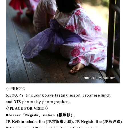
♢ PRICE♢
6,500JPY（including Sake tasting lesson, Japanese lunch,
and BTS photos by photographer）
♢PLACE FOR VISIT♢
■Access:「Negishi」station（根岸駅）,
JR-Keihin-tohoku line(JR京浜東北線), JR-Negishi line(JR根岸線)