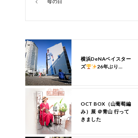
母の日
横浜DeNAベイスター
ズ
26年ぶり…
OCT BOX（山葡萄編
み）展 ＠青山 行って
きました