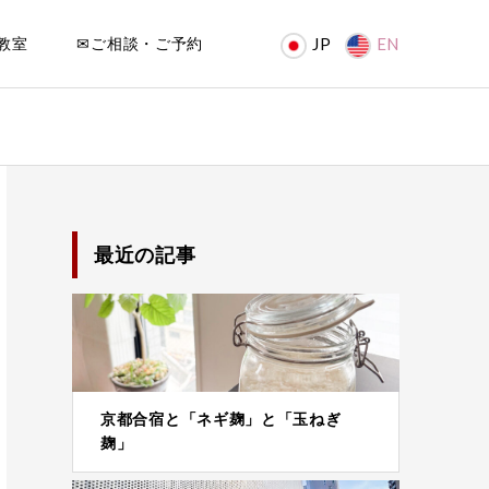
教室
✉ご相談・ご予約
JP
EN
最近の記事
京都合宿と「ネギ麹」と「玉ねぎ
麹」