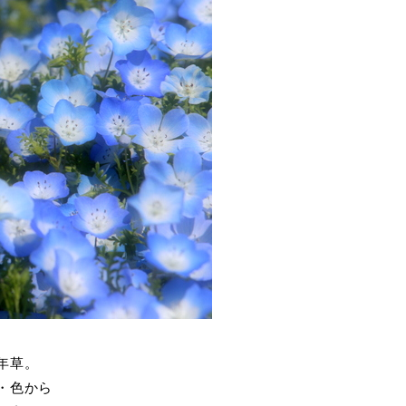
年草。
・色から