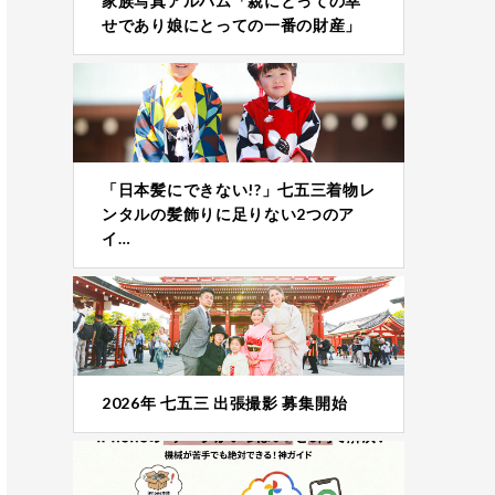
家族写真アルバム「親にとっての幸
せであり娘にとっての一番の財産」
「日本髪にできない!?」七五三着物レ
ンタルの髪飾りに足りない2つのア
イ…
2026年 七五三 出張撮影 募集開始