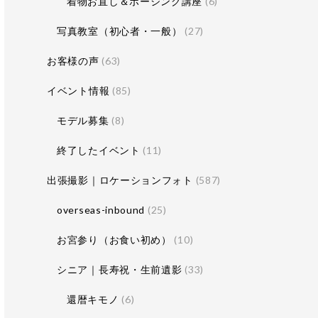
着物お直し＆ポージング講座
(6)
写真教室（初心者・一般）
(27)
お客様の声
(63)
イベント情報
(85)
モデル募集
(8)
終了したイベント
(11)
出張撮影｜ロケーションフォト
(587)
overseas-inbound
(25)
お宮参り（お食い初め）
(10)
シニア｜長寿祝・生前遺影
(33)
還暦キモノ
(6)