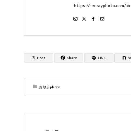
https://seerayphoto.com/ab
Post
Share
LINE
n
お散歩photo