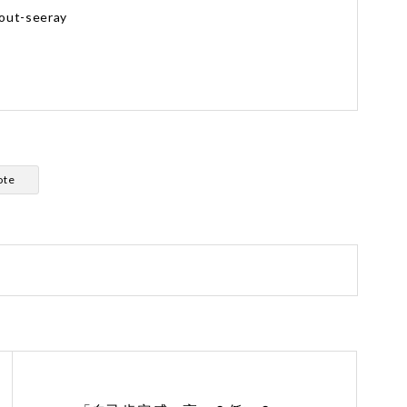
out-seeray
ote