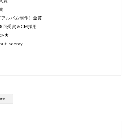
入賞
賞
Award（アルバム制作）金賞
8回受賞＆CM採用
≫≫★
out-seeray
ote