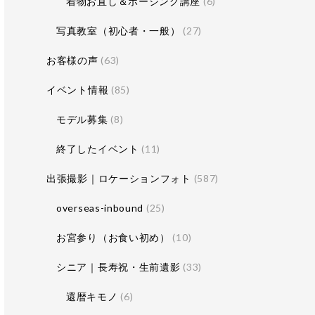
着物お直し＆ポージング講座
(6)
写真教室（初心者・一般）
(27)
お客様の声
(63)
イベント情報
(85)
モデル募集
(8)
終了したイベント
(11)
出張撮影｜ロケーションフォト
(587)
overseas-inbound
(25)
お宮参り（お食い初め）
(10)
シニア｜長寿祝・生前遺影
(33)
還暦キモノ
(6)