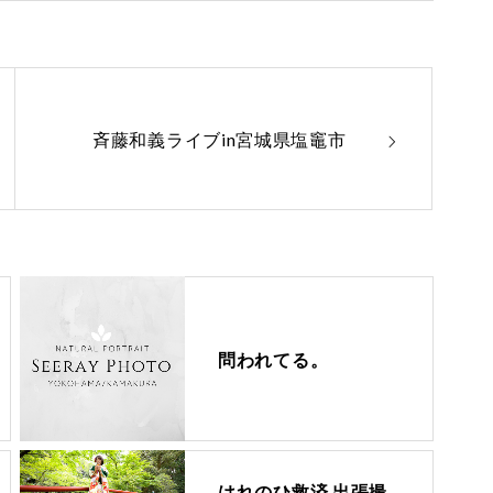
斉藤和義ライブin宮城県塩竈市
問われてる。
はれのひ救済 出張撮