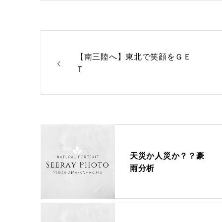
【南三陸へ】東北で笑顔をＧＥ
Ｔ
天災か人災か？？豪
雨分析