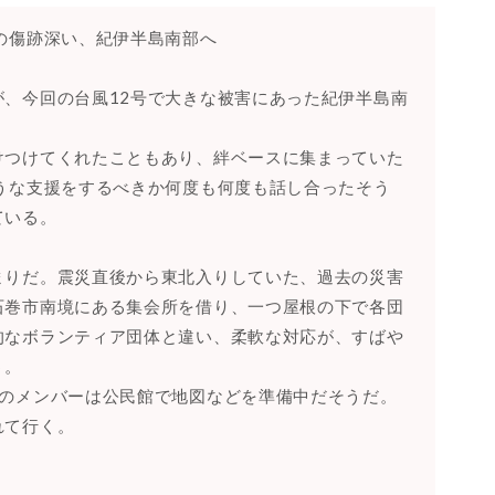
の傷跡深い、紀伊半島南部へ
、今回の台風12号で大きな被害にあった紀伊半島南
けつけてくれたこともあり、絆ベースに集まっていた
うな支援をするべきか何度も何度も話し合ったそう
ている。
まりだ。震災直後から東北入りしていた、過去の災害
石巻市南境にある集会所を借り、一つ屋根の下で各団
的なボランティア団体と違い、柔軟な対応が、すばや
う。
絆のメンバーは公民館で地図などを準備中だそうだ。
れて行く。