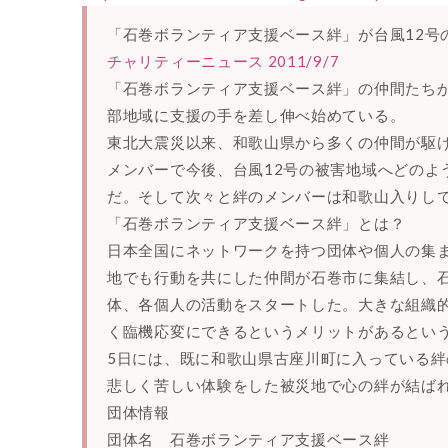
「石巻ボランティア支援ベース絆」が台風12号
チャリティーニュース 2011/9/7
「石巻ボランティア支援ベース絆」の仲間たちが
部地域に支援の手を差し伸べ始めている。
東北大震災以来、和歌山県から多くの仲間が駆
メンバーで今後、台風12号の被害地域へどのよ
だ。そして次々と絆のメンバーは和歌山入りし
「石巻ボランティア支援ベース絆」とは？
日本全国にネットワークを持つ団体や個人の集
地でも行動を共にした仲間が石巻市に集結し、
体、各個人の活動をスタートした。大きな組織
く臨機応変にできるというメリットがあるとい
5日には、既に和歌山県古座川町に入っている
悲しく苦しい体験をした被災地で心の絆が結ば
団体情報
団体名 石巻ボランティア支援ベース絆