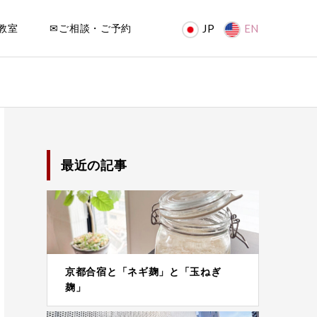
教室
✉ご相談・ご予約
JP
EN
最近の記事
京都合宿と「ネギ麹」と「玉ねぎ
麹」