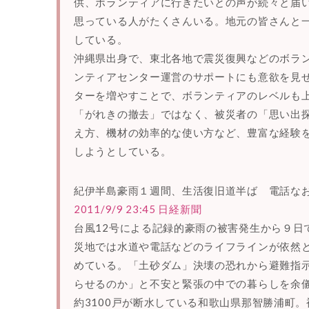
供、ボランティアに行きたいとの声が続々と届
思っている人がたくさんいる。地元の皆さんと
している。
沖縄県出身で、東北各地で震災復興などのボラ
ンティアセンター運営のサポートにも意欲を見
ターを増やすことで、ボランティアのレベルも
「がれきの撤去」ではなく、被災者の「思い出
え方、機材の効率的な使い方など、豊富な経験
しようとしている。
紀伊半島豪雨１週間、生活復旧道半ば 電話な
2011/9/9 23:45 日経新聞
台風12号による記録的豪雨の被害発生から９日
災地では水道や電話などのライフラインが依然
めている。「土砂ダム」決壊の恐れから避難指
らせるのか」と不安と緊張の中での暮らしを余
約3100戸が断水している和歌山県那智勝浦町