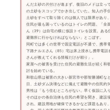
んだ土砂の片付けが進まず、復旧のメドは立っ
の土砂をスコップでかき出していた。知人の手伝
土砂をすべて取り除くのは個人では限界があり
住民が最も困っているのはトイレの問題。「全
ん（39）は自宅の横に仮設トイレを設置。ある
避難所に行かなければならない」とこぼす。
同町では多くの世帯で固定電話が不通で、携帯
下路ナルエさん（85）宅は床上浸水し携帯電話
さんが教えてくれる情報だけが頼り」。
家屋への被害を受けた住民の避難生活が続く和
討を始めている。
和歌山県は被害の大きい新宮市や那智勝浦町な
日、土砂ダム決壊などに備えて避難中の住民約5
男性は「もう住むところがない。早く仮設に入
そのほかの各自治体も住民の希望を聞き、建設
され、建設用地が確保できるかなど課題もあり