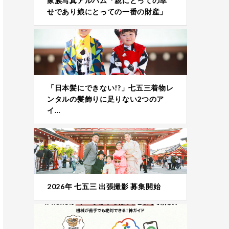
家族写真アルバム「親にとっての幸
せであり娘にとっての一番の財産」
「日本髪にできない!?」七五三着物レ
ンタルの髪飾りに足りない2つのア
イ…
2026年 七五三 出張撮影 募集開始