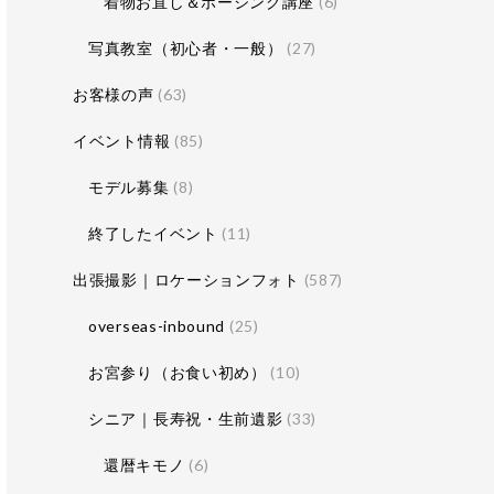
着物お直し＆ポージング講座
(6)
写真教室（初心者・一般）
(27)
お客様の声
(63)
イベント情報
(85)
モデル募集
(8)
終了したイベント
(11)
出張撮影｜ロケーションフォト
(587)
overseas-inbound
(25)
お宮参り（お食い初め）
(10)
シニア｜長寿祝・生前遺影
(33)
還暦キモノ
(6)