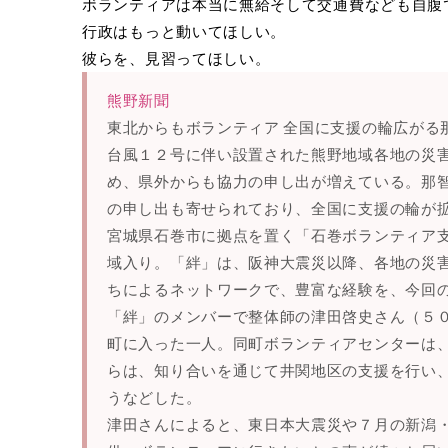
ボランティアは本当に無給そして交通費なども自腹
行政はもっと動いてほしい。
彼らを、見習ってほしい。
熊野新聞
東北からもボランティア 全国に支援の輪広がる
台風１２号に伴い設置された熊野地域各地の災
め、県外からも協力の申し出が増えている。那
の申し出も寄せられており、全国に支援の輪が
宮城県石巻市に拠点を置く「石巻ボランティア
域入り。「絆」は、阪神大震災以降、各地の災
ちによるネットワークで、豊富な経験を、今回
「絆」のメンバーで整体師の津田啓史さん（５
町に入った一人。同町ボランティアセンターは
らは、知り合いを通じて井関地区の支援を行い
うなどした。
津田さんによると、東日本大震災や７月の新潟