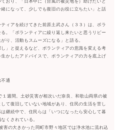
いており、「日本中に（台風の被災地を）助けたいと
一緒になって、少しでも復旧のお役に立ちたい」と話
ンティアを続けてきた前原土武さん（３３）は、ボラ
せる。「ボランティアに繰り返し来たいと思うリピー
上がり、活動もスムーズになる」と語る。
探し」と捉えるなど、ボランティアの意識を変える考
を生かしたアドバイスで、ボランティアの力を底上げ
お不通
で１週間。土砂災害が相次いだ奈良、和歌山両県の被
として復旧していない地域があり、住民の生活を苦し
示は継続中で、住民らは「いつになったら安心して暮
儀なくされている。
。被害の大きかった同町市野々地区では浄水池に流れ込