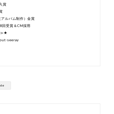
入賞
賞
Award（アルバム制作）金賞
8回受賞＆CM採用
≫≫★
out-seeray
ote