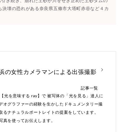
も引き続き、崩れた土砂が川をせき止めた土砂ダムの
ち決壊の恐れがある奈良県五條市大塔町赤谷など４カ
横浜の女性カメラマンによる出張撮影
記事一覧
と【光を意味する ray】で 被写体の「光を見る」達人に
デオグラファーの経験を生かしたドキュメンタリー撮
取るナチュラルポートレイトの提案をしています。
写真を使ってお伝えします。