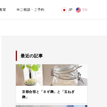
教室
✉ご相談・ご予約
JP
EN
最近の記事
京都合宿と「ネギ麹」と「玉ねぎ
麹」