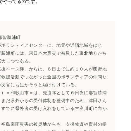
でやってるのです。
那智勝浦町
害ボランティアセンターに、地元や近隣地域をはじ
智勝浦町には、東日本大震災で被災した東北地方から
拡大しつつある。
支援ベース絆」からは、８日までに約１０人が熊野地
害救援活動でつながった全国のボランティアの仲間た
の災害にも生かそうと駆け付けている。
０）＝和歌山市＝は、先遣隊として６日夜に那智勝浦
、まだ県外からの受付体制を整備中のため、津田さん
、すでに県外者の受け入れをしている古座川町に向か
・福島豪雨災害の被災地からも、支援物資や資材の提