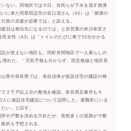
ていない。同地区では９日、住民らが下水を流す側溝
いに来た同県田辺市の谷口清さん（61）は「側溝の
、行政の支援が必要では」と訴える。
面復旧は相当先になるのでは」と自営業の米川幸宏さ
住民女性（63）は「トイレのたびに車で15分かかる
電話が使えない地区も。同町井関地区で一人暮らしの
も壊れた。「天気予報も分からず、防災無線と地区長
歌山県や奈良県では、各自治体が仮設住宅の建設の検
どで２千戸以上分の敷地を確認。奈良県五條市も９
0人に仮設住宅建設について説明した。避難所にいる
りたい」と話す。
場所や戸数を決める方針だが、依然多くの道路が寸断
、曲折も予想される。