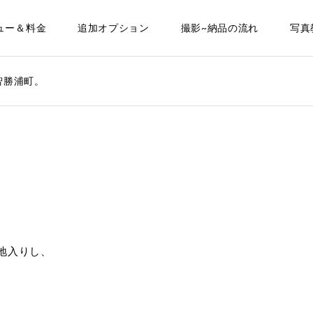
ュー＆料金
追加オプション
撮影~納品の流れ
写真
智勝浦町。
地入りし、