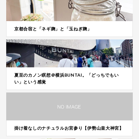
京都合宿と「ネギ麹」と「玉ねぎ麹」
夏至のカノン瞑想＠横浜BUNTAI。「どっちでもい
い」という感覚
掛け着なしのナチュラルお宮参り【伊勢山皇大神宮】