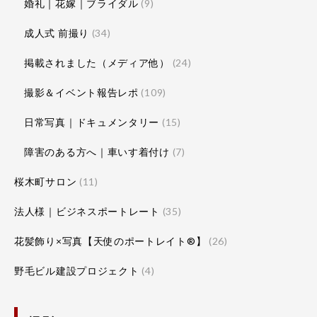
婚礼｜花嫁｜ブライダル
(9)
成人式 前撮り
(34)
掲載されました（メディア他）
(24)
撮影＆イベント報告レポ
(109)
日常写真｜ドキュメンタリー
(15)
障害のある方へ｜車いす着付け
(7)
桜木町サロン
(11)
法人様｜ビジネスポートレート
(35)
花髪飾り×写真【天使のポートレイト®】
(26)
野毛ビル建設プロジェクト
(4)