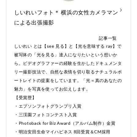
しいれいフォト＊ 横浜の女性カメラマン
による出張撮影
記事一覧
しいれい とは【see 見る】と【光を意味する ray】で
被写体の「光を見る」達人になりたいという想いか
ら。ビデオグラファーの経験を生かしたドキュメンタ
リー撮影技法で、自然な表情を切り取るナチュラルポ
ートレイトの提案をしています。「光＝真のあなたの
魅力」を写真を使ってお伝えします。
【受賞歴】
・エプソンフォトグランプリ入賞
・三渓園フォトコンテスト入賞
・Photoback for Biz Award（アルバム制作）金賞
・明治安田生命マイハピネス 8回受賞＆CM採用