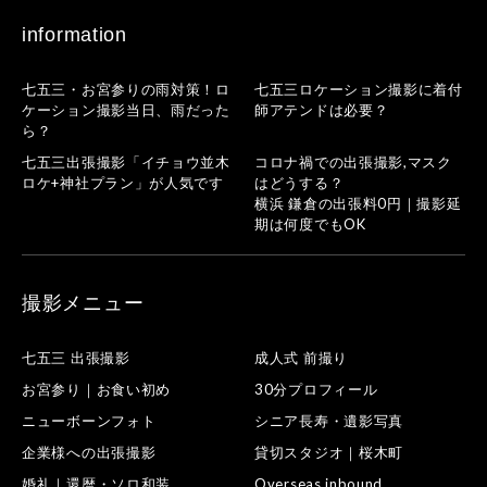
information
七五三・お宮参りの雨対策！ロ
七五三ロケーション撮影に着付
ケーション撮影当日、雨だった
師アテンドは必要？
ら？
七五三出張撮影「イチョウ並木
コロナ禍での出張撮影,マスク
ロケ+神社プラン」が人気です
はどうする？
横浜 鎌倉の出張料0円｜撮影延
期は何度でもOK
撮影メニュー
七五三 出張撮影
成人式 前撮り
お宮参り｜お食い初め
30分プロフィール
ニューボーンフォト
シニア長寿・遺影写真
企業様への出張撮影
貸切スタジオ｜桜木町
婚礼｜還暦・ソロ和装
Overseas inbound