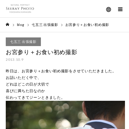
メニュー
blog
七五三 出張撮影
お宮参り＋お食い初め撮影
ホーム
七五三 出張撮影
お宮参り＋お食い初め撮影
2013.10.9
昨日は、お宮参り＋お食い初め撮影をさせていただきました。
お話いただく中で、
どれほどこの日が大切で
喜びに満ちた日なのか
伝わってきてジーンときました。