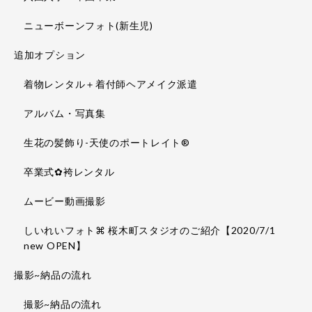
ニューボーンフォト(新生児)
追加オプション
着物レンタル＋着付師ヘアメイク派遣
アルバム・写真集
生花の髪飾り-天使のポートレイト®
卒業式✿袴レンタル
ムービー動画撮影
しいれいフォト⌘ 桜木町スタジオのご紹介【2020/7/1
new OPEN】
撮影~納品の流れ
撮影~納品の流れ