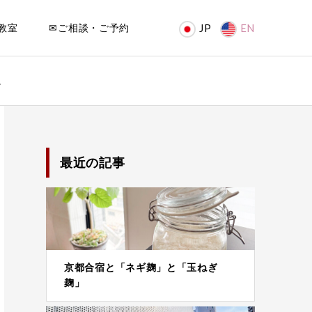
教室
✉ご相談・ご予約
JP
EN
。
最近の記事
京都合宿と「ネギ麹」と「玉ねぎ
麹」