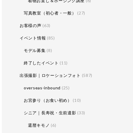
着物お直し＆ポージング講座
(6)
写真教室（初心者・一般）
(27)
お客様の声
(63)
イベント情報
(85)
モデル募集
(8)
終了したイベント
(11)
出張撮影｜ロケーションフォト
(587)
overseas-inbound
(25)
お宮参り（お食い初め）
(10)
シニア｜長寿祝・生前遺影
(33)
還暦キモノ
(6)