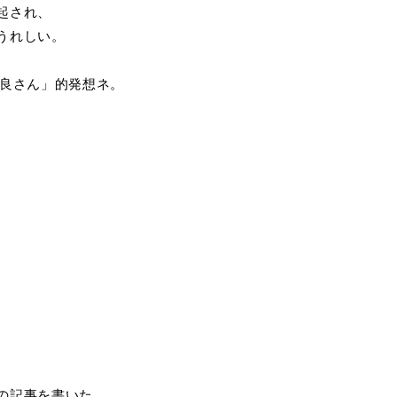
起され、
うれしい。
世良さん」的発想ネ。
の記事を書いた。