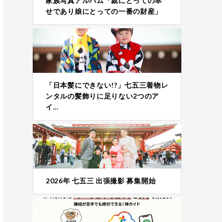
家族写真アルバム「親にとっての幸
せであり娘にとっての一番の財産」
「日本髪にできない!?」七五三着物レ
ンタルの髪飾りに足りない2つのア
イ…
2026年 七五三 出張撮影 募集開始