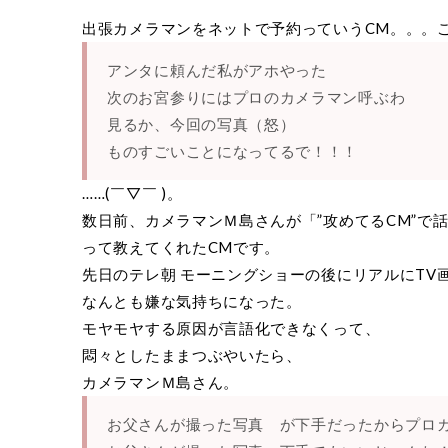
出張カメラマンをネットで予約っていうCM。。。
アンタに頼んだ私がアホやった
次のお宮参りにはプロのカメラマン呼ぶわ
見るか、今回の写真（怒）
ものすごいことになってるで！！！
……(￣▽￣ )。
数日前、カメラマンＭ島さんが「”攻めてるCM”で
って教えてくれたCMです。
先日のテレ朝 モーニングショーの後にリアルにTV
なんとも嫌な気持ちになった。
モヤモヤする原因が言語化できなくって、
悶々としたままつぶやいたら、
カメラマンＭ島さん。
お父さんが撮った写真 が下手だったからプロ