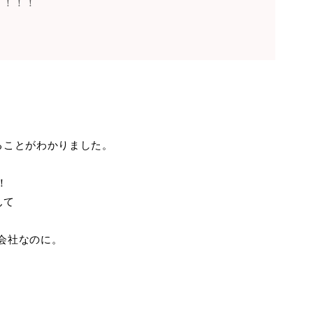
！！！！
ることがわかりました。
！
んて
会社なのに。