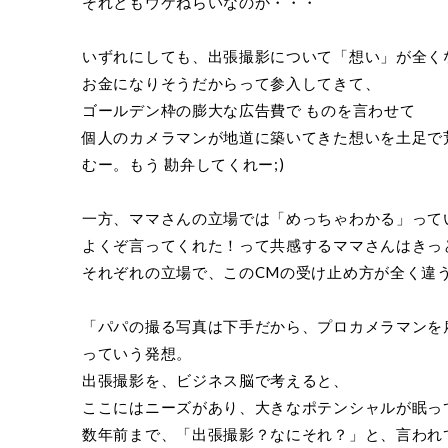
それともウケねらいなのか・・・
いずれにしても、出張撮影について「想い」が全く
お金になりそうだからって参入してきて、
ゴールデン枠の膨大な広告費で ものを言わせて
個人のカメラマンが地道に築いてきた想いを土足で
むー。もう 勘弁してくれー;)
一方、ママさんの立場では「めっちゃわかる」って
よくぞ言ってくれた！って共感するママさんはきっ
それぞれの立場で、このCMの受け止め方が全く違
「パパの撮る写真は下手だから、プロカメラマンを
っていう発想。
出張撮影を、ビジネス脳で考えると、
ここにはニーズがあり、大きなポテンシャルが眠っ
数年前まで、「出張撮影？なにそれ？」と、言われ