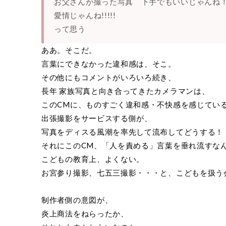
お父さんが撮った写真 下手でもいいじゃんね
愛情じゃんね!!!!!
って思う
ああ。そこだ。
言葉にできなかった違和感は、そこ。
その他にもコメントがいろいろ続き、
長年 家族写真と向き合ってきたカメラマンは、
このCMに、ものすごく違和感・不快感を感じてい
出張撮影をサービスする側が、
写真をディスる風潮を率先して流布してどうする！
それにこのCM、「人を責める」言葉を垂れ流すな
こどもの教育上、よくない。
お宮参り撮影、七五三撮影・・・と、こどもを扱う
制作者側の意図が、
炎上商法をねらったか、