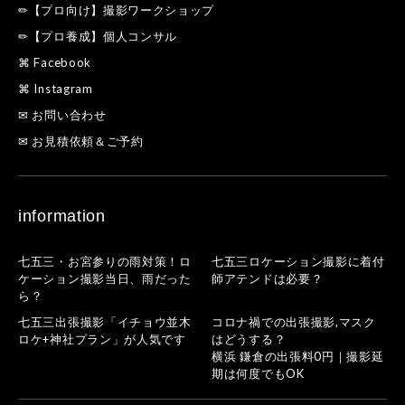
✏【プロ向け】撮影ワークショップ
✏【プロ養成】個人コンサル
⌘ Facebook
⌘ Instagram
✉ お問い合わせ
✉ お見積依頼＆ご予約
information
七五三・お宮参りの雨対策！ロ
七五三ロケーション撮影に着付
ケーション撮影当日、雨だった
師アテンドは必要？
ら？
七五三出張撮影「イチョウ並木
コロナ禍での出張撮影,マスク
ロケ+神社プラン」が人気です
はどうする？
横浜 鎌倉の出張料0円｜撮影延
期は何度でもOK