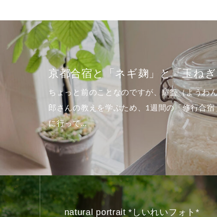
夏至の
玉ねぎ麹」
でもい
ようわん）の出口王仁三
横浜のB
行合宿」へ京都の亀岡
「夏至の
で激戦チ
natural portrait *しいれいフォト*