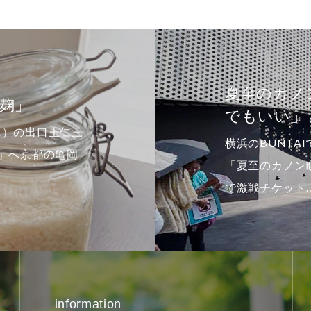
カノン瞑想＠横浜BUNTAI。「どっち
い」という感覚
UNTAIで開催されたさとうみつろうさんのイベント
カノン瞑想」に参加してきました。友人からのお誘い
ケット…
information