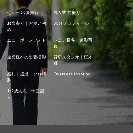
七五三 出張撮影
成人式 前撮り
お宮参り｜お食い初
30分プロフィール
め
ニューボーンフォト
シニア長寿・遺影写
真
企業様への出張撮影
貸切スタジオ｜桜木
町
婚礼｜還暦・ソロ和
Overseas inbound
装
1/2成人式・十三詣
り