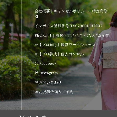
会社概要｜キャンセルポリシー｜特定商取
引
インボイス登録番号 T6020001147337
RECRUIT｜着付ヘアメイク・アルバム制作
✏【プロ向け】撮影ワークショップ
✏【プロ養成】個人コンサル
⌘ Facebook
⌘ Instagram
✉ お問い合わせ
✉ お見積依頼＆ご予約