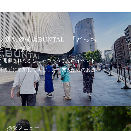
掛け着なしのナチュラルお
大神宮】
昨日。横浜の総鎮守である「伊勢山皇
の出張撮影をさせていただきました。
着（産着）」を羽織らない…
撮影メニュー