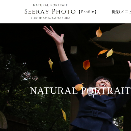
【Profile】
撮影メニ
NATURAL PORTRAI