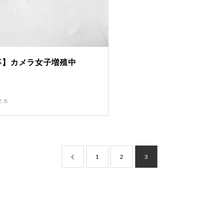
事】カメラ女子増殖中
2.8
1
2
3