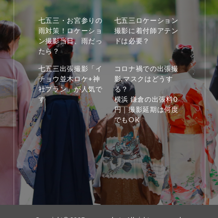
七五三・お宮参りの
七五三ロケーション
雨対策！ロケーショ
撮影に着付師アテン
ン撮影当日、雨だっ
ドは必要？
たら？
七五三出張撮影「イ
コロナ禍での出張撮
チョウ並木ロケ+神
影,マスクはどうす
社プラン」が人気で
る？
す
横浜 鎌倉の出張料0
円｜撮影延期は何度
でもOK