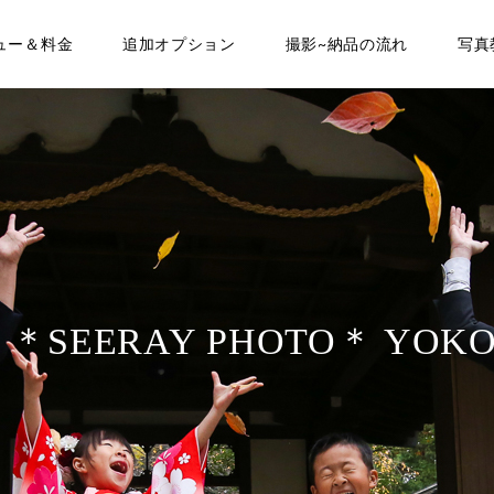
ュー＆料金
追加オプション
撮影~納品の流れ
写真
T ＊SEERAY PHOTO＊ YOK