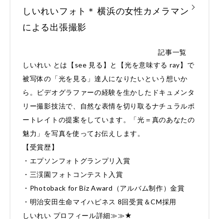
しいれいフォト＊ 横浜の女性カメラマン
による出張撮影
記事一覧
しいれい とは【see 見る】と【光を意味する ray】で
被写体の「光を見る」達人になりたいという想いか
ら。ビデオグラファーの経験を生かしたドキュメンタ
リー撮影技法で、自然な表情を切り取るナチュラルポ
ートレイトの提案をしています。「光＝真のあなたの
魅力」を写真を使ってお伝えします。
【受賞歴】
・エプソンフォトグランプリ入賞
・三渓園フォトコンテスト入賞
・Photoback for Biz Award（アルバム制作）金賞
・明治安田生命マイハピネス 8回受賞＆CM採用
しいれい プロフィール詳細≫≫★