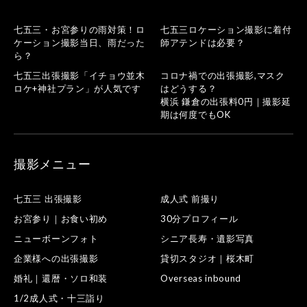
七五三・お宮参りの雨対策！ロ
七五三ロケーション撮影に着付
ケーション撮影当日、雨だった
師アテンドは必要？
ら？
七五三出張撮影「イチョウ並木
コロナ禍での出張撮影,マスク
ロケ+神社プラン」が人気です
はどうする？
横浜 鎌倉の出張料0円｜撮影延
期は何度でもOK
撮影メニュー
七五三 出張撮影
成人式 前撮り
お宮参り｜お食い初め
30分プロフィール
ニューボーンフォト
シニア長寿・遺影写真
企業様への出張撮影
貸切スタジオ｜桜木町
婚礼｜還暦・ソロ和装
Overseas inbound
1/2成人式・十三詣り