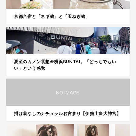
京都合宿と「ネギ麹」と「玉ねぎ麹」
夏至のカノン瞑想＠横浜BUNTAI。「どっちでもい
い」という感覚
掛け着なしのナチュラルお宮参り【伊勢山皇大神宮】