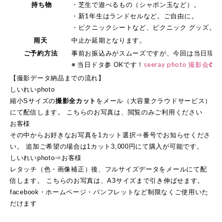
持ち物
・芝生で遊べるもの（シャボン玉など）。
・新1年生はランドセルなど。ご自由に。
・ピクニックシートなど、ピクニック グッズ。
雨天
中止か延期となります。
ご予約方法
事前お振込みがスムーズですが、今回は当日現金
※ 当日ドタ参 OKです！
seeray photo 撮影
【撮影データ納品までの流れ】
しいれいphoto
縮小Sサイズの
撮影全カット
をメール（大容量クラウドサービス）
にて配信します。 こちらのお写真は、閲覧のみご利用ください
お客様
その中からお好きなお写真を1カット選択⇒番号でお知らせくださ
い。 追加ご希望の場合は1カット3,000円にて購入が可能です。
しいれいphoto⇒お客様
レタッチ（色・画像補正）後、フルサイズデータをメールにて配
信します。 こちらのお写真は、A3サイズまで引き伸ばせます。
facebook・ホームページ・パンフレットなど制限なくご使用いた
だけます