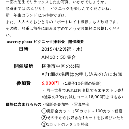
一面の芝生でリラックスしたお写真、いかがでしょうか。
順番までは のんびりと、ピクニックを楽しんでくださいね。
新一年生はランドセル持参でぜひ。
また、大人の方おひとりの「ポートレイト撮影」も大歓迎です。
その際、順番は前半に組みますのでどうぞお気軽にお越しくださ
い。
●seeray photo ピクニック撮影会 開催概要
日時
2015/4/29(祝・水)
AM10：50 集合
開催場所
横浜市中区の公園
※ 詳細の場所はお申し込みの方にお知ら
参加費
6,000円
（1親子10分間の撮影）
・ 同一世帯であれば何名様でもエキストラ参加
※通常の30分お試しコース18,000円よりもさ
価格に含まれるもの
・撮影会参加料 ・写真料金
①撮影全カット（50カット～100カット程度）
②その中からお好きな1カットをお選びいただき
③1カットのレタッチ料金