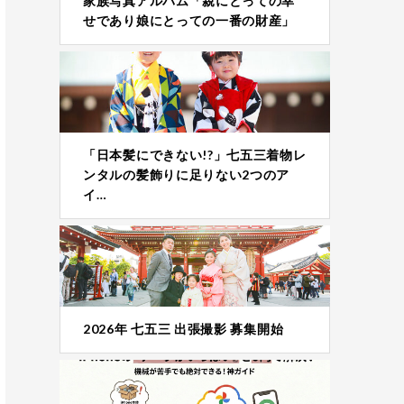
家族写真アルバム「親にとっての幸
せであり娘にとっての一番の財産」
「日本髪にできない!?」七五三着物レ
ンタルの髪飾りに足りない2つのア
イ…
2026年 七五三 出張撮影 募集開始