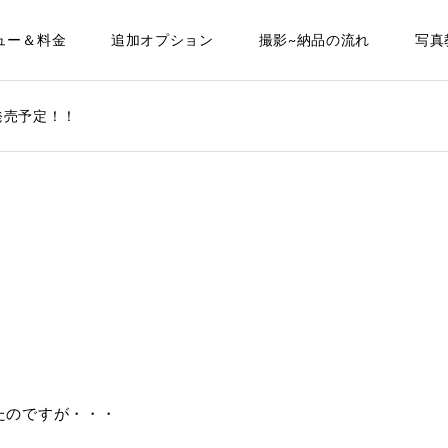
ュー＆料金
追加オプション
撮影~納品の流れ
写真
X 発売予定！！
たのですが・・・