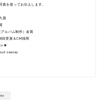
写真を使ってお伝えします。
入賞
賞
Award（アルバム制作）金賞
8回受賞＆CM採用
≫≫★
out-seeray
ote