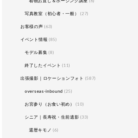
着物お直し＆ポージング講座
(6)
写真教室（初心者・一般）
(27)
お客様の声
(63)
イベント情報
(85)
モデル募集
(8)
終了したイベント
(11)
出張撮影｜ロケーションフォト
(587)
overseas-inbound
(25)
お宮参り（お食い初め）
(10)
シニア｜長寿祝・生前遺影
(33)
還暦キモノ
(6)