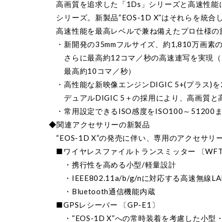
高画質を追求した「1Ds」シリーズと高速性能に
シリーズ。新製品“EOS-1D X”はそれらを統合
高速性能を最高レベルで兼ね備えたプロ仕様の
・新開発の35mmフルサイズ、約1,810万画素の
さらに最高約12コマ／秒の高速連写を実現（IS
最高約10コマ／秒）
・高性能な新映像エンジンDIGIC 5+(プラス)
デュアルDIGIC 5＋の採用により、高画質と
・常用設定できるISO感度をISO100～51200
◆関連アクセサリーの新製品
“EOS-1D X”の発売に伴い、専用のアクセサリ
■ワイヤレスファイルトランスミッター 〔WFT-
・携行性を高める小型/軽量設計
・IEEE802.11a/b/g/nに対応する高速無線L
・Bluetooth通信機能内蔵
■GPSレシーバー 〔GP-E1〕
・“EOS-1D X”への常時装着を考慮した小型