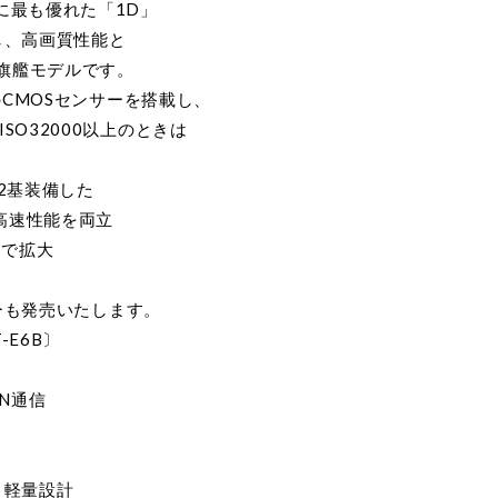
最も優れた「1D」
し、高画質性能と
旗艦モデルです。
CMOSセンサーを搭載し、
O32000以上のときは
を2基装備した
高速性能を両立
まで拡大
ーも発売いたします。
E6B〕
AN通信
・軽量設計