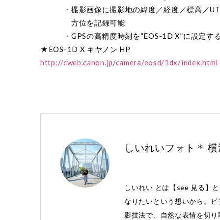
・撮影画像に撮影地の緯度／経度／標高／UT
方位を記録可能
・GPSの高精度時刻を“EOS-1D X”に設定す
★EOS-1D X キヤノン HP
http://cweb.canon.jp/camera/eosd/1dx/index.html
しいれいフォト＊ 
しいれい とは【see 見る】
なりたいという想いから。ビ
影技法で、自然な表情を切り