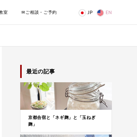
教室
✉ご相談・ご予約
JP
EN
最近の記事
京都合宿と「ネギ麹」と「玉ねぎ
麹」