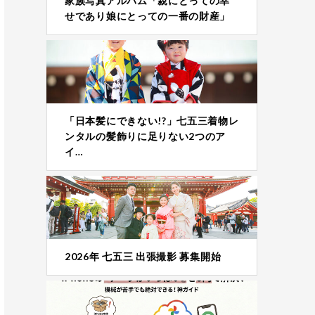
家族写真アルバム「親にとっての幸
せであり娘にとっての一番の財産」
「日本髪にできない!?」七五三着物レ
ンタルの髪飾りに足りない2つのア
イ…
2026年 七五三 出張撮影 募集開始