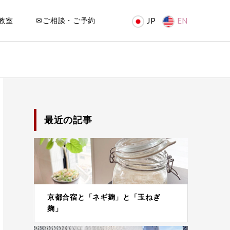
教室
✉ご相談・ご予約
JP
EN
最近の記事
京都合宿と「ネギ麹」と「玉ねぎ
麹」