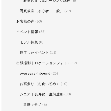
着物お直し＆ポージング講座
(6)
写真教室（初心者・一般）
(27)
お客様の声
(63)
イベント情報
(85)
モデル募集
(8)
終了したイベント
(11)
出張撮影｜ロケーションフォト
(587)
overseas-inbound
(25)
お宮参り（お食い初め）
(10)
シニア｜長寿祝・生前遺影
(33)
還暦キモノ
(6)