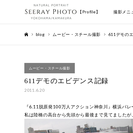
【Profile】
撮影メニ
blog
ムービー・スチール撮影
611デモの
ホーム
ムービー・スチール撮影
611デモのエビデンス記録
2011.6.20
『6.11脱原発100万人アクション神奈川』横浜パレ
私は陸橋の高台から先頭から最後まで見てましたが