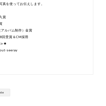
写真を使ってお伝えします。
入賞
賞
Award（アルバム制作）金賞
8回受賞＆CM採用
≫≫★
out-seeray
ote