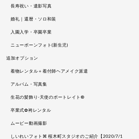
長寿祝い・遺影写真
婚礼｜還暦・ソロ和装
入園入学・卒園卒業
ニューボーンフォト(新生児)
追加オプション
着物レンタル＋着付師ヘアメイク派遣
アルバム・写真集
生花の髪飾り-天使のポートレイト®
卒業式✿袴レンタル
ムービー動画撮影
しいれいフォト⌘ 桜木町スタジオのご紹介【2020/7/1