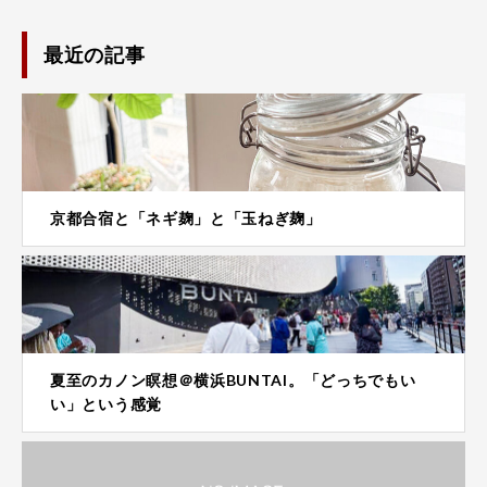
最近の記事
京都合宿と「ネギ麹」と「玉ねぎ麹」
夏至のカノン瞑想＠横浜BUNTAI。「どっちでもい
い」という感覚