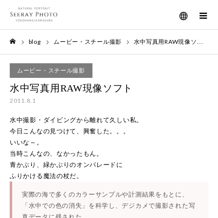
メニュー
blog
ムービー・スチール撮影
水中写真用RAW現像ソフト
ホーム
ムービー・スチール撮影
水中写真用RAW現像ソフト
2011.8.1
水中撮影・ダイビングから離れて久しい私。
今日こんなの見つけて、興奮した。。。
いいな～。
当時こんなの、なかったもん。
青かぶり、緑かぶりのオンパレードに
ふりかける魔法の杖だ。
実際の海で多くのカラーサンプルや計測結果をもとに、
「水中での色の消失」を科学し、デジカメで撮影された写
真データに残された