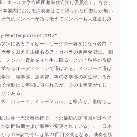
催・エール大学合唱団湘南歓迎実行委員会）。なお、
日本国内における演奏会はごく限られた回数しか無い
、歴代のメンバーが語り伝えてメンバーも大変楽しみ
hiffenpoofs of 2013″
ブンにあるアイビー・リーグの一翼をになう名門 エ
周年を迎える由緒あるア・カペラの男声合唱団。 創
名、メンバー資格を４年生に限る、という独特の形態
全学からオーディションで選ばれる。メンバーに選ば
医学部、理学部、法学部、等の各学部の学生がいるが
ので活動は１年間に限られるが、その１年間が忙し
ことである。
ャズ、バラード、ミュージカル、と幅広く、素晴らし
期の世界一周演奏旅行で、その最初の訪問国が日本で
ぜか訪問時期および順番が変更されている）。 日本
3年からの来訪で今年は第21回目公演となる。演奏会後