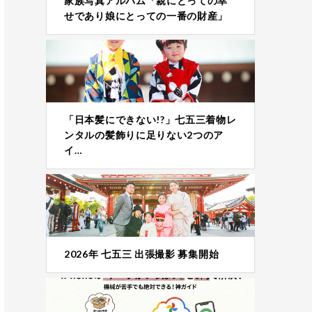
家族写真アルバム「親にとっての幸
せであり娘にとっての一番の財産」
「日本髪にできない!?」七五三着物レ
ンタルの髪飾りに足りない2つのア
イ…
2026年 七五三 出張撮影 募集開始