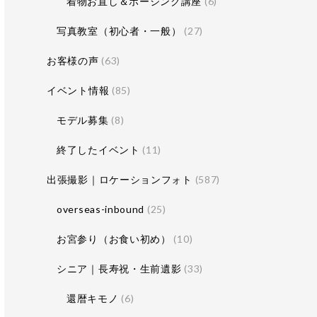
着物お直し＆ポージング講座
(6)
写真教室（初心者・一般）
(27)
お客様の声
(63)
イベント情報
(85)
モデル募集
(8)
終了したイベント
(11)
出張撮影｜ロケーションフォト
(587)
overseas-inbound
(25)
お宮参り（お食い初め）
(10)
シニア｜長寿祝・生前遺影
(33)
還暦キモノ
(6)