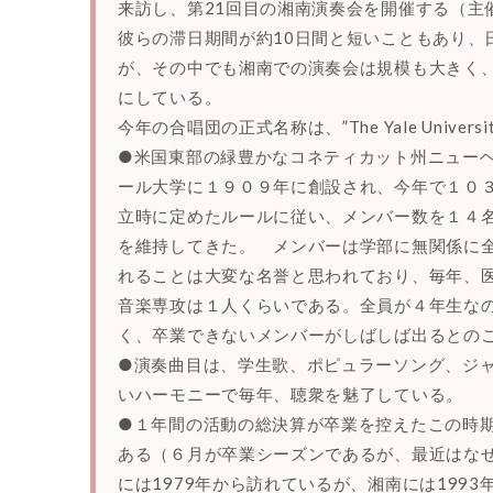
来訪し、第21回目の湘南演奏会を開催する（主
彼らの滞日期間が約10日間と短いこともあり、
が、その中でも湘南での演奏会は規模も大きく
にしている。
今年の合唱団の正式名称は、”The Yale University W
●米国東部の緑豊かなコネティカット州ニューヘ
ール大学に１９０９年に創設され、今年で１０３
立時に定めたルールに従い、メンバー数を１４
を維持してきた。 メンバーは学部に無関係に
れることは大変な名誉と思われており、毎年、
音楽専攻は１人くらいである。全員が４年生な
く、卒業できないメンバーがしばしば出るとの
●演奏曲目は、学生歌、ポピュラーソング、ジ
いハーモニーで毎年、聴衆を魅了している。
●１年間の活動の総決算が卒業を控えたこの時
ある（６月が卒業シーズンであるが、最近はな
には1979年から訪れているが、湘南には199