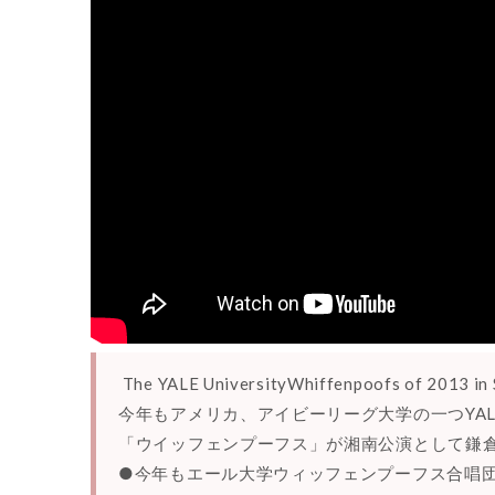
The YALE UniversityWhiffenpoofs of 2013 i
今年もアメリカ、アイビーリーグ大学の一つYAL
「ウイッフェンプーフス」が湘南公演として鎌
●今年もエール大学ウィッフェンプーフス合唱団