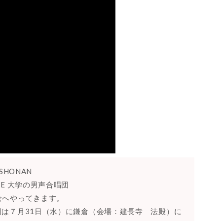
n SHONAN
E 大学の男声合唱団
倉へやってきます。
は７月31日（水）に鎌倉（会場：建長寺 法殿）に