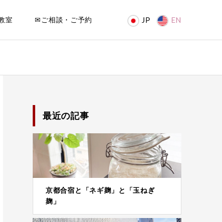
教室
✉ご相談・ご予約
JP
EN
最近の記事
京都合宿と「ネギ麹」と「玉ねぎ
麹」