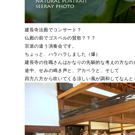
建長寺法殿でコンサート？
仏殿の前でゴスペルの賛歌？？？
宗派の違う演奏会です。
ちょっと、ハラハラしました（爆）
建長寺の住職さんはかなりの先駆的な考えの方なの
途中、せみの鳴き声と、アカペラと、そして
四方八方から吹いてくる涼しい風が調和してなんと