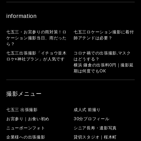
information
七五三・お宮参りの雨対策！ロ
七五三ロケーション撮影に着付
ケーション撮影当日、雨だった
師アテンドは必要？
ら？
七五三出張撮影「イチョウ並木
コロナ禍での出張撮影,マスク
ロケ+神社プラン」が人気です
はどうする？
横浜 鎌倉の出張料0円｜撮影延
期は何度でもOK
撮影メニュー
七五三 出張撮影
成人式 前撮り
お宮参り｜お食い初め
30分プロフィール
ニューボーンフォト
シニア長寿・遺影写真
企業様への出張撮影
貸切スタジオ｜桜木町