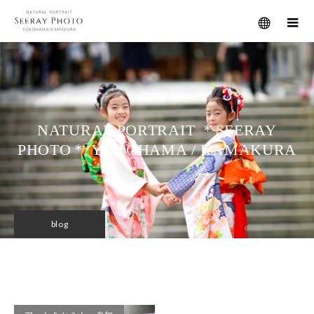
メニュー
NATURAL PORTRAIT ＊SEERAY
PHOTO＊ YOKOHAMA / KAMAKURA
blog
尚敬・広田