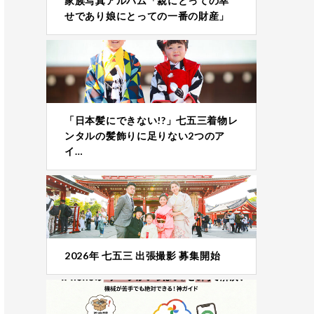
家族写真アルバム「親にとっての幸
せであり娘にとっての一番の財産」
「日本髪にできない!?」七五三着物レ
ンタルの髪飾りに足りない2つのア
イ…
2026年 七五三 出張撮影 募集開始