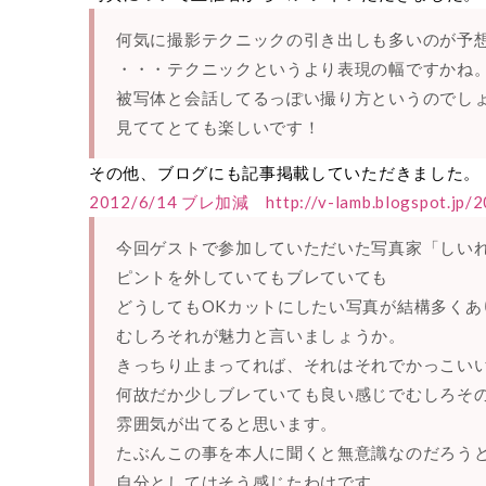
何気に撮影テクニックの引き出しも多いのが予
・・・テクニックというより表現の幅ですかね
被写体と会話してるっぽい撮り方というのでし
見ててとても楽しいです！
その他、ブログにも記事掲載していただきました。
2012/6/14 ブレ加減 http://v-lamb.blogspot.jp/20
今回ゲストで参加していただいた写真家「しい
ピントを外していてもブレていても
どうしてもOKカットにしたい写真が結構多くあ
むしろそれが魅力と言いましょうか。
きっちり止まってれば、それはそれでかっこい
何故だか少しブレていても良い感じでむしろそ
雰囲気が出てると思います。
たぶんこの事を本人に聞くと無意識なのだろう
自分としてはそう感じたわけです。