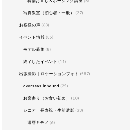
着物お直し＆ポージング講座
(6)
写真教室（初心者・一般）
(27)
お客様の声
(63)
イベント情報
(85)
モデル募集
(8)
終了したイベント
(11)
出張撮影｜ロケーションフォト
(587)
overseas-inbound
(25)
お宮参り（お食い初め）
(10)
シニア｜長寿祝・生前遺影
(33)
還暦キモノ
(6)