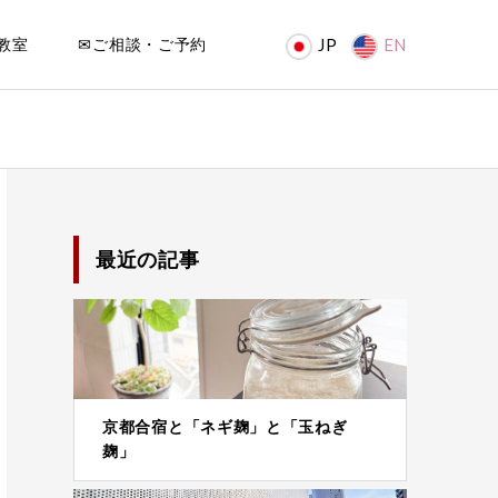
教室
✉ご相談・ご予約
JP
EN
最近の記事
京都合宿と「ネギ麹」と「玉ねぎ
麹」