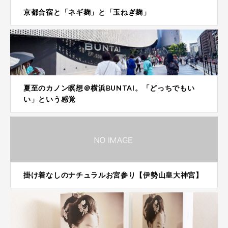
京都合宿と「ネギ麹」と「玉ねぎ麹」
夏至のカノン瞑想＠横浜BUNTAI。「どっちでもい
い」という感覚
掛け着なしのナチュラルお宮参り【伊勢山皇大神宮】