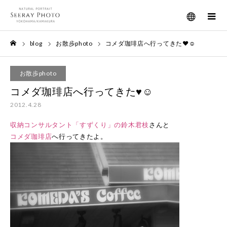
メニュー
blog
お散歩photo
コメダ珈琲店へ行ってきた♥☺
ホーム
お散歩photo
コメダ珈琲店へ行ってきた♥☺
2012.4.28
収納コンサルタント「すずくり」の鈴木君枝
さんと
コメダ珈琲店
へ行ってきたよ。