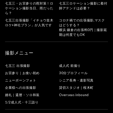
七五三・お宮参りの雨対策！ロ
七五三ロケーション撮影に着付
ケーション撮影当日、雨だった
師アテンドは必要？
ら？
七五三出張撮影「イチョウ並木
コロナ禍での出張撮影,マスク
ロケ+神社プラン」が人気です
はどうする？
横浜 鎌倉の出張料0円｜撮影延
期は何度でもOK
撮影メニュー
七五三 出張撮影
成人式 前撮り
お宮参り｜お食い初め
30分プロフィール
ニューボーンフォト
シニア長寿・遺影写真
企業様への出張撮影
貸切スタジオ｜桜木町
婚礼｜還暦・ソロ和装
Overseas inbound
1/2成人式・十三詣り