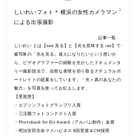
しいれいフォト＊ 横浜の女性カメラマン
による出張撮影
記事一覧
しいれい とは【see 見る】と【光を意味する ray】で
被写体の「光を見る」達人になりたいという想いか
ら。ビデオグラファーの経験を生かしたドキュメンタ
リー撮影技法で、自然な表情を切り取るナチュラルポ
ートレイトの提案をしています。「光＝真のあなたの
魅力」を写真を使ってお伝えします。
【受賞歴】
・エプソンフォトグランプリ入賞
・三渓園フォトコンテスト入賞
・Photoback for Biz Award（アルバム制作）金賞
・明治安田生命マイハピネス 8回受賞＆CM採用