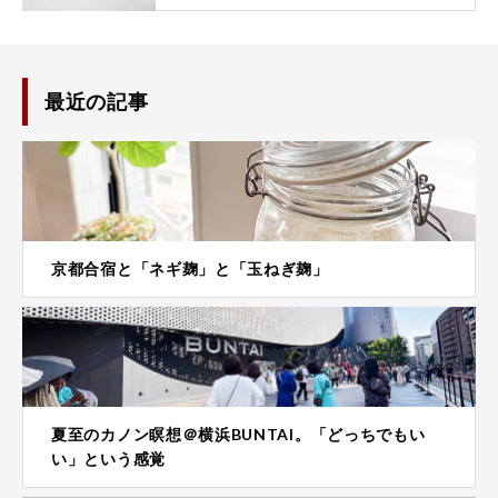
最近の記事
京都合宿と「ネギ麹」と「玉ねぎ麹」
夏至のカノン瞑想＠横浜BUNTAI。「どっちでもい
い」という感覚