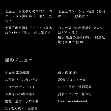
七五三・お宮参りの雨対策！ロ
七五三ロケーション撮影に着付
ケーション撮影当日、雨だった
師アテンドは必要？
ら？
七五三出張撮影「イチョウ並木
コロナ禍での出張撮影,マスク
ロケ+神社プラン」が人気です
はどうする？
横浜 鎌倉の出張料0円｜撮影延
期は何度でもOK
撮影メニュー
七五三 出張撮影
成人式 前撮り
お宮参り｜お食い初め
30分プロフィール
ニューボーンフォト
シニア長寿・遺影写真
企業様への出張撮影
貸切スタジオ｜桜木町
婚礼｜還暦・ソロ和装
Overseas inbound
1/2成人式・十三詣り