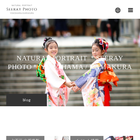
メニュー
NATURAL PORTRAIT ＊SEERAY
PHOTO＊ YOKOHAMA / KAMAKURA
blog
家族写真