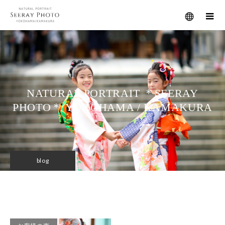
メニュー
NATURAL PORTRAIT ＊SEERAY
PHOTO＊ YOKOHAMA / KAMAKURA
blog
レポ