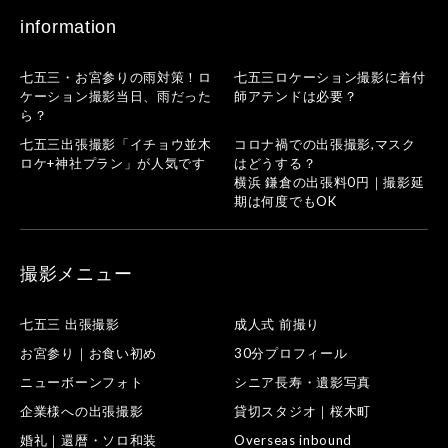
information
七五三・お宮参りの雨対策！ロ
七五三ロケーション撮影に着付
ケーション撮影当日、雨だった
師アテンドは必要？
ら？
七五三出張撮影「イチョウ並木
コロナ禍での出張撮影,マスク
ロケ+神社プラン」が人気です
はどうする？
横浜 鎌倉の出張料0円｜撮影延
期は何度でもOK
撮影メニュー
七五三 出張撮影
成人式 前撮り
お宮参り｜お食い初め
30分プロフィール
ニューボーンフォト
シニア長寿・遺影写真
企業様への出張撮影
貸切スタジオ｜桜木町
婚礼｜還暦・ソロ和装
Overseas inbound