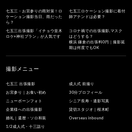
七五三・お宮参りの雨対策！ロ
七五三ロケーション撮影に着付
ケーション撮影当日、雨だった
師アテンドは必要？
ら？
七五三出張撮影「イチョウ並木
コロナ禍での出張撮影,マスク
ロケ+神社プラン」が人気です
はどうする？
横浜 鎌倉の出張料0円｜撮影延
期は何度でもOK
撮影メニュー
七五三 出張撮影
成人式 前撮り
お宮参り｜お食い初め
30分プロフィール
ニューボーンフォト
シニア長寿・遺影写真
企業様への出張撮影
貸切スタジオ｜桜木町
婚礼｜還暦・ソロ和装
Overseas inbound
1/2成人式・十三詣り