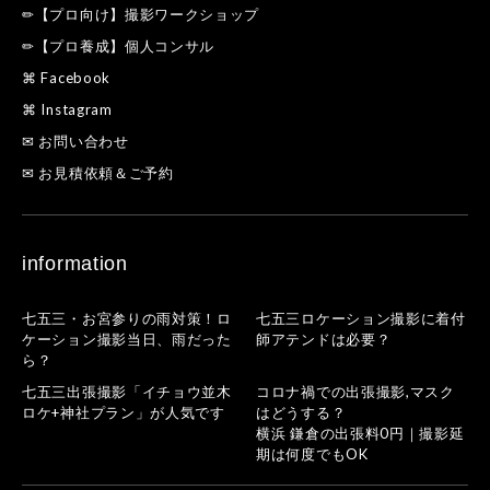
✏【プロ向け】撮影ワークショップ
✏【プロ養成】個人コンサル
⌘ Facebook
⌘ Instagram
✉ お問い合わせ
✉ お見積依頼＆ご予約
information
七五三・お宮参りの雨対策！ロ
七五三ロケーション撮影に着付
ケーション撮影当日、雨だった
師アテンドは必要？
ら？
七五三出張撮影「イチョウ並木
コロナ禍での出張撮影,マスク
ロケ+神社プラン」が人気です
はどうする？
横浜 鎌倉の出張料0円｜撮影延
期は何度でもOK