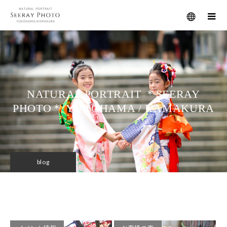
メニュー
NATURAL PORTRAIT ＊SEERAY
PHOTO＊ YOKOHAMA / KAMAKURA
blog
シニア撮影