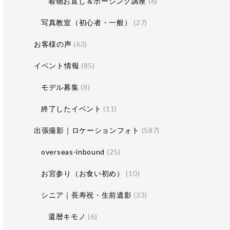
着物お直し＆ポージング講座
(6)
写真教室（初心者・一般）
(27)
お客様の声
(63)
イベント情報
(85)
モデル募集
(8)
終了したイベント
(11)
出張撮影｜ロケーションフォト
(587)
overseas-inbound
(25)
お宮参り（お食い初め）
(10)
シニア｜長寿祝・生前遺影
(33)
還暦キモノ
(6)