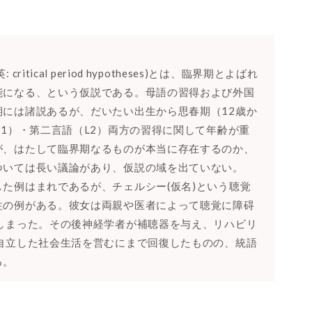
ical period hypotheses)とは、臨界期とよばれ
能になる、という仮説である。母語の習得および外国
には諸説あるが、だいたい出生から思春期（12歳か
L1）・第二言語（L2）両方の習得に関して年齢が重
が、はたして臨界期なるものが本当に存在するのか、
ついては長い議論があり、仮説の域を出ていない。
た例はまれであるが、チェルシー(仮名)という聴覚
性の例がある。彼女は両親や医者によって聴覚に障碍
しまった。その後神経学者が補聴器を与え、リハビリ
自立した社会生活を営むにまで回復したものの、統語
る。