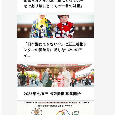
家族写真アルバム「親にとっての幸
せであり娘にとっての一番の財産」
「日本髪にできない!?」七五三着物レ
ンタルの髪飾りに足りない2つのア
イ…
2026年 七五三 出張撮影 募集開始