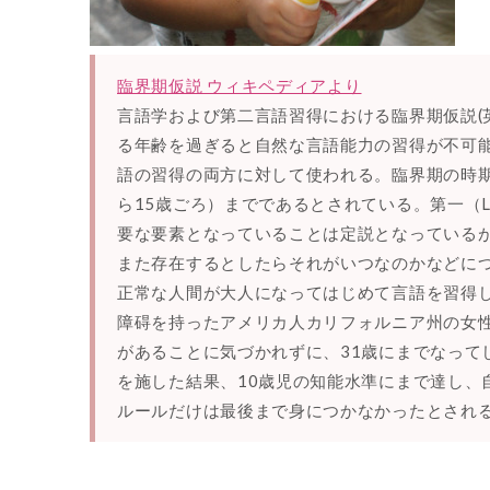
臨界期仮説 ウィキペディアより
言語学および第二言語習得における臨界期仮説(英: crit
る年齢を過ぎると自然な言語能力の習得が不可
語の習得の両方に対して使われる。臨界期の時期
ら15歳ごろ）までであるとされている。第一（
要な要素となっていることは定説となっている
また存在するとしたらそれがいつなのかなどに
正常な人間が大人になってはじめて言語を習得し
障碍を持ったアメリカ人カリフォルニア州の女
があることに気づかれずに、31歳にまでなって
を施した結果、10歳児の知能水準にまで達し、
ルールだけは最後まで身につかなかったとされ