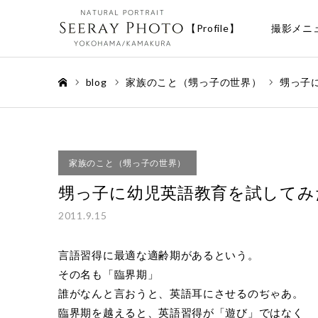
【Profile】
撮影メニ
blog
家族のこと（甥っ子の世界）
甥っ子
ホーム
家族のこと（甥っ子の世界）
甥っ子に幼児英語教育を試してみ
2011.9.15
言語習得に最適な適齢期があるという。
その名も「臨界期」
誰がなんと言おうと、英語耳にさせるのぢゃあ。
臨界期を越えると、英語習得が「遊び」ではなく