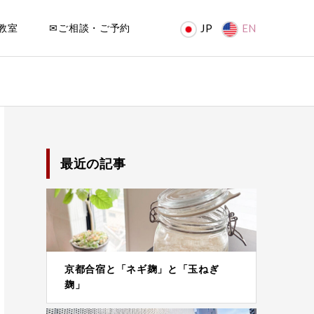
教室
✉ご相談・ご予約
JP
EN
最近の記事
京都合宿と「ネギ麹」と「玉ねぎ
麹」