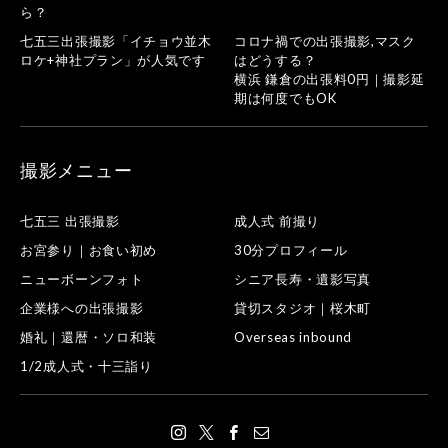
ら？
七五三出張撮影「イチョウ並木
コロナ禍での出張撮影,マスク
ロケ+神社プラン」が人気です
はどうする？
横浜 鎌倉の出張料0円｜撮影延
期は何度でもOK
撮影メニュー
七五三 出張撮影
成人式 前撮り
お宮参り｜お食い初め
30分プロフィール
ニューボーンフォト
シニア長寿・遺影写真
企業様への出張撮影
貸切スタジオ｜桜木町
婚礼｜還暦・ソロ和装
Overseas inbound
1/2成人式・十三詣り