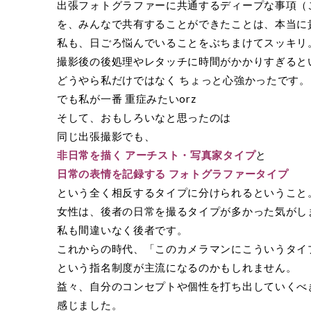
出張フォトグラファーに共通するディープな事項（
を、みんなで共有することができたことは、本当に
私も、日ごろ悩んでいることをぶちまけてスッキリ
撮影後の後処理やレタッチに時間がかかりすぎると
どうやら私だけではなく ちょっと心強かったです。
でも私が一番 重症みたいorz
そして、おもしろいなと思ったのは
同じ出張撮影でも、
非日常を描く アーチスト・写真家タイプ
と
日常の表情を記録する フォトグラファータイプ
という全く相反するタイプに分けられるということ
女性は、後者の日常を撮るタイプが多かった気がし
私も間違いなく後者です。
これからの時代、「このカメラマンにこういうタイ
という指名制度が主流になるのかもしれません。
益々、自分のコンセプトや個性を打ち出していくべ
感じました。