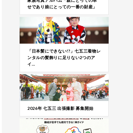
家族写真アルバム「親にとっての幸
せであり娘にとっての一番の財産」
「日本髪にできない!?」七五三着物レ
ンタルの髪飾りに足りない2つのア
イ…
2026年 七五三 出張撮影 募集開始