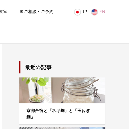
教室
✉ご相談・ご予約
JP
EN
最近の記事
京都合宿と「ネギ麹」と「玉ねぎ
麹」