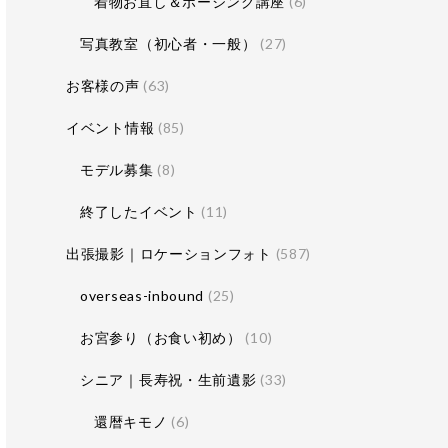
着物お直し＆ポージング講座
(6)
写真教室（初心者・一般）
(27)
お客様の声
(63)
イベント情報
(85)
モデル募集
(8)
終了したイベント
(11)
出張撮影｜ロケーションフォト
(587)
overseas-inbound
(25)
お宮参り（お食い初め）
(10)
シニア｜長寿祝・生前遺影
(33)
還暦キモノ
(6)