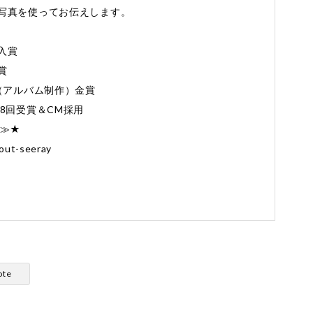
写真を使ってお伝えします。
入賞
賞
Award（アルバム制作）金賞
8回受賞＆CM採用
≫≫★
out-seeray
ote