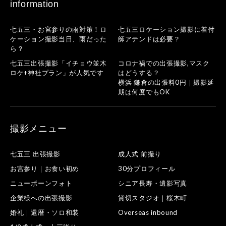
information
七五三・お宮参りの雨対策！ロ
七五三ロケーション撮影に着付
ケーション撮影当日、雨だった
師アテンドは必要？
ら？
七五三出張撮影「イチョウ並木
コロナ禍での出張撮影,マスク
ロケ+神社プラン」が人気です
はどうする？
横浜 鎌倉の出張料0円｜撮影延
期は何度でもOK
撮影メニュー
七五三 出張撮影
成人式 前撮り
お宮参り｜お食い初め
30分プロフィール
ニューボーンフォト
シニア長寿・遺影写真
企業様への出張撮影
貸切スタジオ｜桜木町
婚礼｜還暦・ソロ和装
Overseas inbound