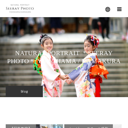
メニュー
NATURAL PORTRAIT ＊SEERAY
PHOTO＊ YOKOHAMA / KAMAKURA
blog
埼玉